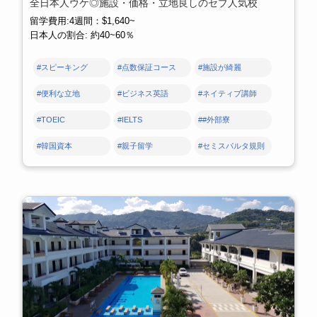
全日本人ウケ◎施設・価格・立地良しのセブ人気校
留学費用:4週間：$1,640~
日本人の割合: 約40~60％
#スピーキング
#点数保証コース
#施設が綺麗
#便利な立地
#ビジネス英語
#ネイティブ講師
#TOEIC
#IELTS
##外部寮
#韓国資本
#親子留学
#セミスパルタ規則