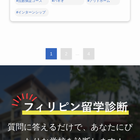
#点数保証コース
#バギオ
#アットホーム
#インターンシップ
1
2
...
4
質問に答えるだけで、あなたにぴ