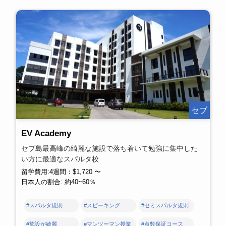
セブ
EV Academy
セブ島最高峰の綺麗な施設で落ち着いて勉強に集中した
い方に最適なスパルタ校
留学費用:4週間：$1,720 〜
日本人の割合: 約40~60％
#スパルタ規則
#スピーキング
#セミスパルタ規則
#施設が綺麗
#マンツーマン授業
#点数保証コース