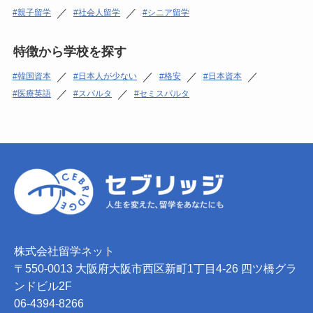
／
／
親子留学
社会人留学
シニア留学
特徴から学校を探す
／
／
／
／
韓国資本
日本人が少ない
格安
日本資本
／
／
医療英語
スパルタ
セミスパルタ
株式会社留学ネット
〒550-0013 大阪府大阪市西区新町1丁目4-26 四ツ橋グラ
ンドビル2F
06-4394-8266