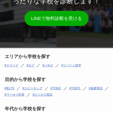
ったりな学校を診断します！
LINEで無料診断を受ける
エリアから学校を探す
／
／
／
クラーク
セブ
バギオ
リゾート留学
目的から学校を探す
／
／
／
／
／
IELTS
スピーキング
TOEIC
TOEFL
基礎英語
／
ワーホリ対策
ビジネス英語
年代から学校を探す