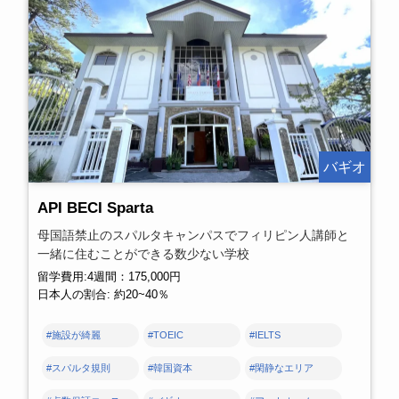
バギオ
API BECI Sparta
母国語禁止のスパルタキャンパスでフィリピン人講師と
一緒に住むことができる数少ない学校
留学費用:4週間：175,000円
日本人の割合: 約20~40％
#施設が綺麗
#TOEIC
#IELTS
#スパルタ規則
#韓国資本
#閑静なエリア