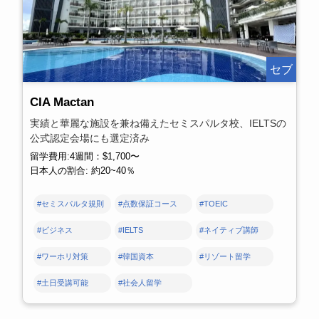
セブ
CIA Mactan
実績と華麗な施設を兼ね備えたセミスパルタ校、IELTSの
公式認定会場にも選定済み
留学費用:4週間：$1,700〜
日本人の割合: 約20~40％
#セミスパルタ規則
#点数保証コース
#TOEIC
#ビジネス
#IELTS
#ネイティブ講師
#ワーホリ対策
#韓国資本
#リゾート留学
#土日受講可能
#社会人留学