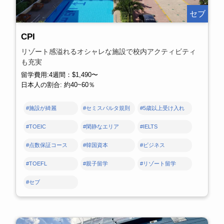
セブ
CPI
リゾート感溢れるオシャレな施設で校内アクティビティ
も充実
留学費用:4週間：$1,490〜
日本人の割合: 約40~60％
#施設が綺麗
#セミスパルタ規則
#5歳以上受け入れ
#TOEIC
#閑静なエリア
#IELTS
#点数保証コース
#韓国資本
#ビジネス
#TOEFL
#親子留学
#リゾート留学
#セブ