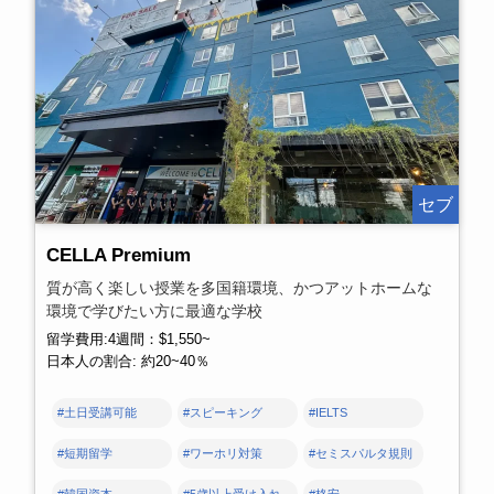
セブ
CELLA Premium
質が高く楽しい授業を多国籍環境、かつアットホームな
環境で学びたい方に最適な学校
留学費用:4週間：$1,550~
日本人の割合: 約20~40％
#土日受講可能
#スピーキング
#IELTS
#短期留学
#ワーホリ対策
#セミスパルタ規則
#韓国資本
#5歳以上受け入れ
#格安