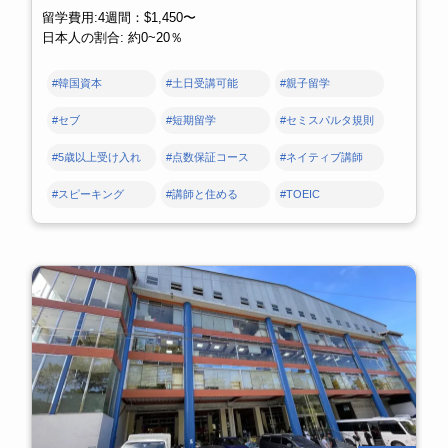
留学費用:4週間：$1,450〜
日本人の割合: 約0~20％
#韓国資本
#土日受講可能
#親子留学
#セブ
#短期留学
#セミスパルタ規則
#5歳以上受け入れ
#点数保証コース
#ネイティブ講師
#スピーキング
#講師と住める
#TOEIC