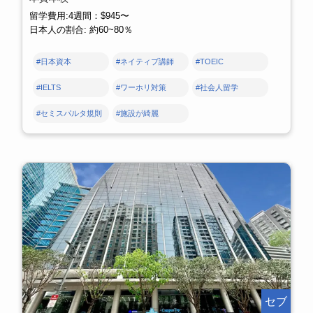
留学費用:4週間：$945〜
日本人の割合: 約60~80％
#日本資本
#ネイティブ講師
#TOEIC
#IELTS
#ワーホリ対策
#社会人留学
#セミスパルタ規則
#施設が綺麗
セブ