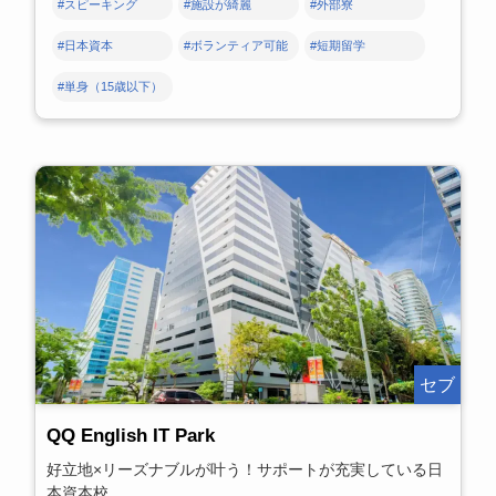
#スピーキング
#施設が綺麗
#外部寮
#日本資本
#ボランティア可能
#短期留学
#単身（15歳以下）
セブ
QQ English IT Park
好立地×リーズナブルが叶う！サポートが充実している日
本資本校