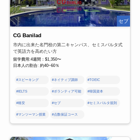
セブ
CG Banilad
市内に出来た名門校の第二キャンパス、セミスパルタ式
で英語力を高めたい方
留学費用:4週間：$1,350〜
日本人の割合: 約40~60％
#スピーキング
#ネイティブ講師
#TOEIC
#IELTS
#ボランティア可能
#韓国資本
#格安
#セブ
#セミスパルタ規則
#マンツーマン授業
#点数保証コース