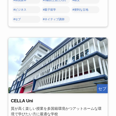
#ビジネス
#親子留学
#便利な立地
#セブ
#ネイティブ講師
セブ
CELLA Uni
質が高く楽しい授業を多国籍環境かつアットホームな環
境で学びたい方に最適な学校