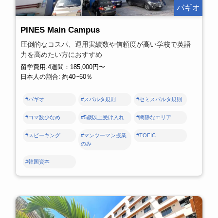
バギオ
PINES Main Campus
圧倒的なコスパ、運用実績数や信頼度が高い学校で英語
力を高めたい方におすすめ
留学費用:4週間：185,000円〜
日本人の割合: 約40~60％
#バギオ
#スパルタ規則
#セミスパルタ規則
#コマ数少なめ
#5歳以上受け入れ
#閑静なエリア
#スピーキング
#マンツーマン授業
#TOEIC
のみ
#韓国資本