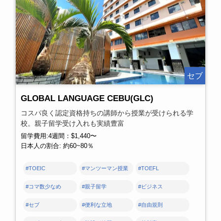
セブ
GLOBAL LANGUAGE CEBU(GLC)
コスパ良く認定資格持ちの講師から授業が受けられる学
校。親子留学受け入れも実績豊富
留学費用:4週間：$1,440〜
日本人の割合: 約60~80％
#TOEIC
#マンツーマン授業
#TOEFL
#コマ数少なめ
#親子留学
#ビジネス
#セブ
#便利な立地
#自由規則