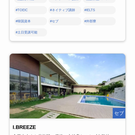
#TOEIC
#ネイティブ講師
#IELTS
#韓国資本
#セブ
#外部寮
#土日受講可能
セブ
I.BREEZE