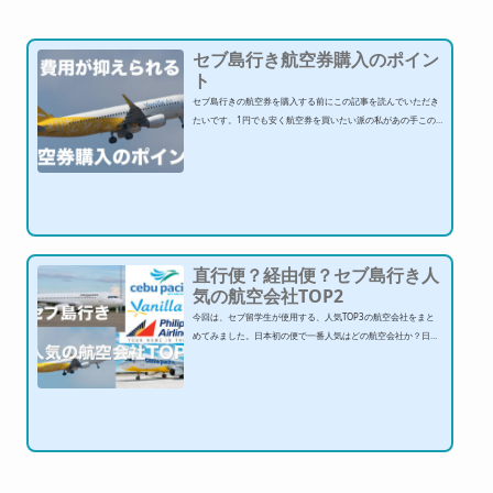
セブ島行き航空券購入のポイン
ト
セブ島行きの航空券を購入する前にこの記事を読んでいただき
たいです。1円でも安く航空券を買いたい派の私があの手この
手で調べました。浮いたお金で、ホテルをグレードアップした
り、美味しいご飯を食べたり、家族や友達にお土産を多く買っ
て行ってあげてくださいね！また、「捨てチケット」なるちょ
っとした裏技もご紹介していますので、参考にして見てくださ
い。セブ島行き航空券購入のポイント 航空券を購入するタイミ
ングお申込みのタイミングによって希望学校のお部屋が満室の
場合があるので、お部屋の確保を当社からお伝え...
直行便？経由便？セブ島行き人
気の航空会社TOP2
今回は、セブ留学生が使用する、人気TOP3の航空会社をまと
めてみました。日本初の便で一番人気はどの航空会社か？日本
のどの都道府県から出発するかにもよりますが、留学生や旅行
者の体験談を聞いた中で、人気だった航空会社をランキング形
式でお伝えします！それぞれ、あなたに合った航空会社を見つ
けて下さいね！ それでは早速2位から見てみましょう。 直行
便？経由便？セブ島行き人気の航空会社TOP2 第2位 セブパ
シフィック航空 https://www.cebupacificair.com/ja-jp（日本語
対応）Cebupacific air（セブパ...