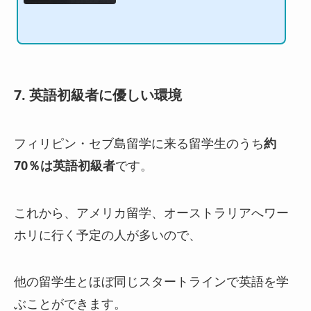
た。。などよく聞く話です。そこで生徒の目的や留学スタイル
を多く見てきた中で感じた、学校を選ぶ際の重要にすべきポイ
ントを3つ紹介いたします。セブ島の語学学校３つの選び方 1.
まずセブ留学で何をしたいか？こんな事、当たり前...
7. 英語初級者に優しい環境
フィリピン・セブ島留学に来る留学生のうち
約
70％は英語初級者
です。
これから、アメリカ留学、オーストラリアへワー
ホリに行く予定の人が多いので、
他の留学生とほぼ同じスタートラインで英語を学
ぶことができます。