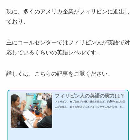
現に、多くのアメリカ企業がフィリピンに進出し
ており、
主にコールセンターではフィリピン人が英語で対
応しているくらいの英語レベルです。
詳しくは、こちらの記事をご覧ください。
フィリピン人の英語の実力は？
フィリピン、セブ島留学の魅力歴史を辿ると、約10年前に韓国
人が開拓し、親子留学やジュニアキャンプで人気となり、セブ
は格安で留学ができる場所として広く話題となりました。その
後、日本がフィリピンの講師の英語力の高さとコスパの良さに
気づき、人気が高まりました。今や街中では韓国人よりも日本
人を多く見かけます。セブ留学の中心層は学生や20代の若者が
多く、SNSや口コミなどで急速に認知度が上がってきていま
す。セブ島留学と検索してもらえれば、多くの情報がネット上