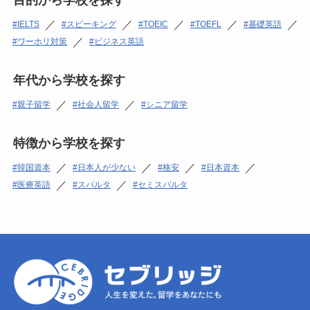
目的から学校を探す
／
／
／
／
／
IELTS
スピーキング
TOEIC
TOEFL
基礎英語
／
ワーホリ対策
ビジネス英語
年代から学校を探す
／
／
親子留学
社会人留学
シニア留学
特徴から学校を探す
／
／
／
／
韓国資本
日本人が少ない
格安
日本資本
／
／
医療英語
スパルタ
セミスパルタ