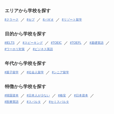
エリアから学校を探す
／
／
／
クラーク
セブ
バギオ
リゾート留学
目的から学校を探す
／
／
／
／
／
IELTS
スピーキング
TOEIC
TOEFL
基礎英語
／
ワーホリ対策
ビジネス英語
年代から学校を探す
／
／
親子留学
社会人留学
シニア留学
特徴から学校を探す
／
／
／
／
韓国資本
日本人が少ない
格安
日本資本
／
／
医療英語
スパルタ
セミスパルタ