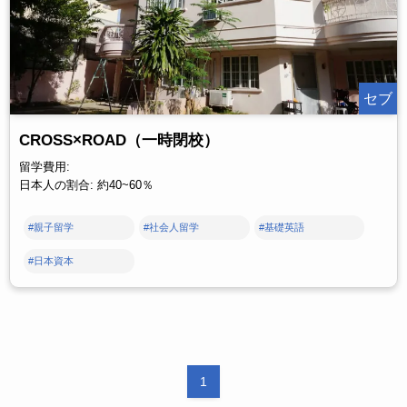
セブ
CROSS×ROAD（一時閉校）
留学費用:
日本人の割合: 約40~60％
#親子留学
#社会人留学
#基礎英語
#日本資本
1