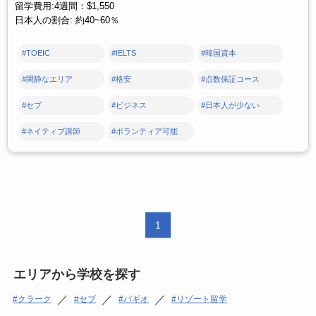
留学費用:4週間：$1,550
日本人の割合: 約40~60％
#TOEIC
#IELTS
#韓国資本
#閑静なエリア
#格安
#点数保証コース
#セブ
#ビジネス
#日本人が少ない
#ネイティブ講師
#ボランティア可能
1
エリアから学校を探す
／
／
／
クラーク
セブ
バギオ
リゾート留学