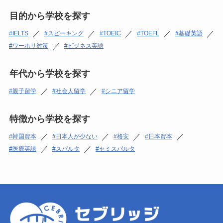
目的から学校を探す
／
／
／
／
／
IELTS
スピーキング
TOEIC
TOEFL
基礎英語
／
ワーホリ対策
ビジネス英語
年代から学校を探す
／
／
親子留学
社会人留学
シニア留学
特徴から学校を探す
／
／
／
／
韓国資本
日本人が少ない
格安
日本資本
／
／
医療英語
スパルタ
セミスパルタ