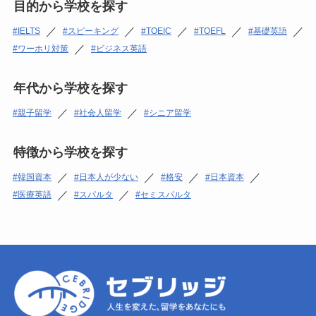
目的から学校を探す
／
／
／
／
／
IELTS
スピーキング
TOEIC
TOEFL
基礎英語
／
ワーホリ対策
ビジネス英語
年代から学校を探す
／
／
親子留学
社会人留学
シニア留学
特徴から学校を探す
／
／
／
／
韓国資本
日本人が少ない
格安
日本資本
／
／
医療英語
スパルタ
セミスパルタ