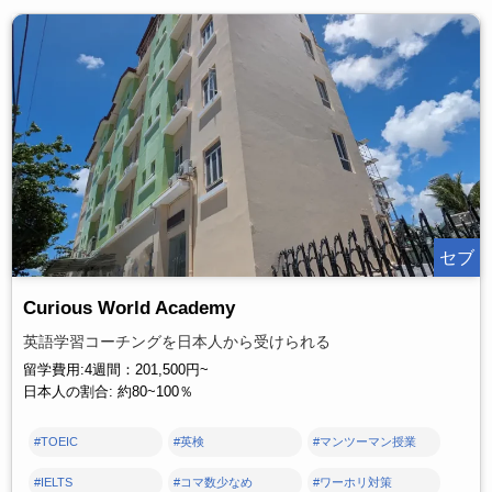
セブ
Curious World Academy
英語学習コーチングを日本人から受けられる
留学費用:4週間：201,500円~
日本人の割合: 約80~100％
#TOEIC
#英検
#マンツーマン授業
#IELTS
#コマ数少なめ
#ワーホリ対策