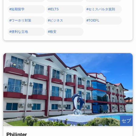
#短期留学
#IELTS
#セミスパルタ規則
#ワーホリ対策
#ビジネス
#TOEFL
#便利な立地
#格安
セブ
Philinter