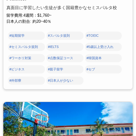
真面目に学習したい生徒が多く国籍豊かなセミスパルタ校
留学費用:4週間：$1,760~
日本人の割合: 約20~40％
#短期留学
#スパルタ規則
#TOEIC
#セミスパルタ規則
#IELTS
#5歳以上受け入れ
#ワーホリ対策
#点数保証コース
#韓国資本
#ビジネス
#親子留学
#セブ
#外部寮
#日本人が少ない