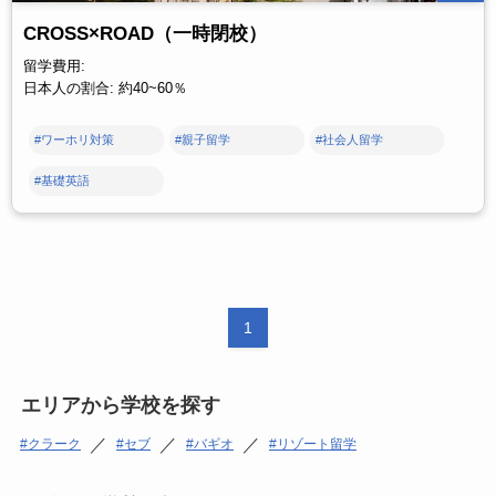
CROSS×ROAD（一時閉校）
留学費用:
日本人の割合: 約40~60％
#ワーホリ対策
#親子留学
#社会人留学
#基礎英語
1
エリアから学校を探す
／
／
／
クラーク
セブ
バギオ
リゾート留学