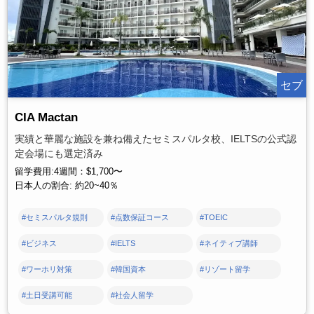
セブ
CIA Mactan
実績と華麗な施設を兼ね備えたセミスパルタ校、IELTSの公式認
定会場にも選定済み
留学費用:4週間：$1,700〜
日本人の割合: 約20~40％
#セミスパルタ規則
#点数保証コース
#TOEIC
#ビジネス
#IELTS
#ネイティブ講師
#ワーホリ対策
#韓国資本
#リゾート留学
#土日受講可能
#社会人留学