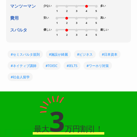
マンツーマン
少ない
多い
1
2
3
4
5
費用
安い
高い
1
2
3
4
5
スパルタ
優しい
厳しい
1
2
3
4
5
#セミスパルタ規則
#施設が綺麗
#ビジネス
#日本資本
#ネイティブ講師
#TOEIC
#IELTS
#ワーホリ対策
#社会人留学
3
最大
万円割引！