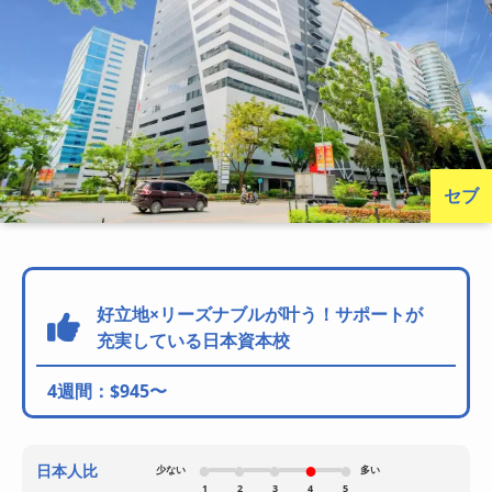
セブ
好立地×リーズナブルが叶う！サポートが
充実している日本資本校
4週間：$945〜
日本人比
少ない
多い
1
2
3
4
5