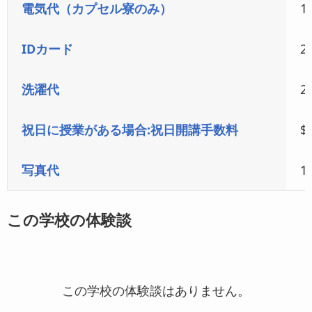
電気代（カプセル寮のみ）
1
IDカード
2
洗濯代
2
祝日に授業がある場合:祝日開講手数料
$
写真代
1
この学校の体験談
この学校の体験談はありません。