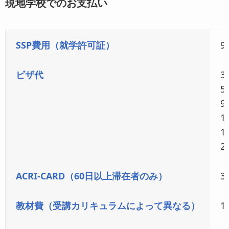
現地学校でのお支払い
SSP費用（就学許可証）
9
ビザ代
3
5
9
1
1
2
ACRI-CARD（60日以上滞在者のみ）
3
教材費（受講カリキュラムによって異なる）
1