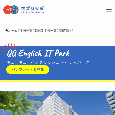
ホーム
学校一覧
目的別学校一覧
基礎英語
QQ English IT Park
キューキューイングリッシュ アイティパーク
パンフレットを見る