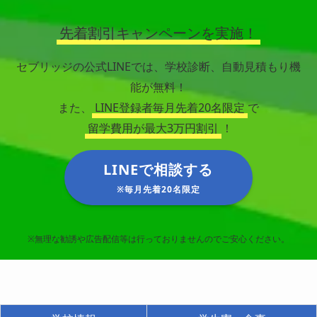
先着割引キャンペーンを実施！
セブリッジの公式LINEでは、学校診断、自動見積もり機
能が無料！
また、
LINE登録者毎月先着20名限定
で
留学費用が最大3万円割引
！
LINEで相談する
※毎月先着20名限定
※無理な勧誘や広告配信等は行っておりませんのでご安心ください。