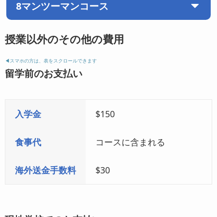
8マンツーマンコース
グループ
2コマ×50分
マンツーマン
6コマ×50分
授業以外のその他の費用
◀︎スマホの方は、表をスクロールできます
留学前のお支払い
マンツーマン
6コマ×50分
グループ
2コマ×50分
マンツーマン
8コマ×50分
入学金
$150
食事代
コースに含まれる
海外送金手数料
$30