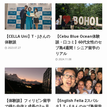
【CELLA Uni】T・Jさんの
【Cebu Blue Ocean体験
体験談
談・口コミ】60代女性のセ
ブ島4週間！シニア留学の
2023.07.27
リアル
2024.11.08
【体験談】フィリピン留学
【English Fella 2スパル
で得た自信と成長の2ヶ月
タ】T・Fさんのセブ島留学