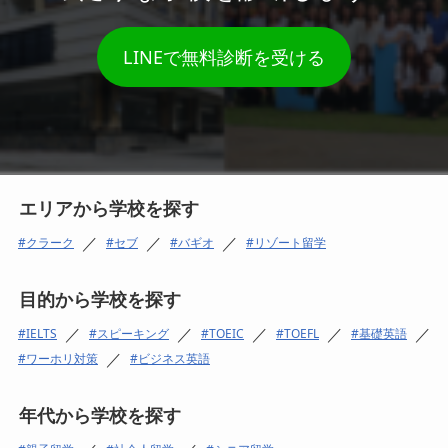
LINEで無料診断を受ける
エリアから学校を探す
／
／
／
クラーク
セブ
バギオ
リゾート留学
目的から学校を探す
／
／
／
／
／
IELTS
スピーキング
TOEIC
TOEFL
基礎英語
／
ワーホリ対策
ビジネス英語
年代から学校を探す