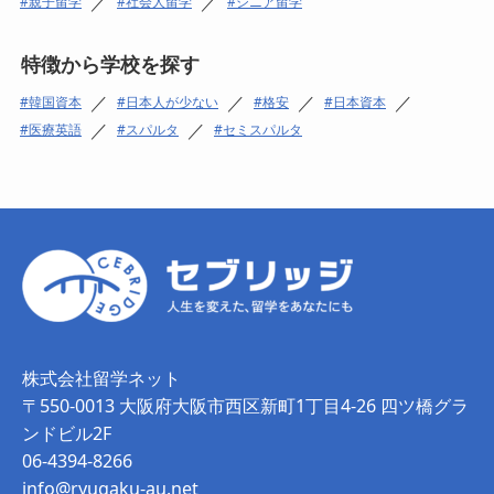
／
／
親子留学
社会人留学
シニア留学
特徴から学校を探す
／
／
／
／
韓国資本
日本人が少ない
格安
日本資本
／
／
医療英語
スパルタ
セミスパルタ
株式会社留学ネット
〒550-0013 大阪府大阪市西区新町1丁目4-26 四ツ橋グラ
ンドビル2F
06-4394-8266
info@ryugaku-au.net