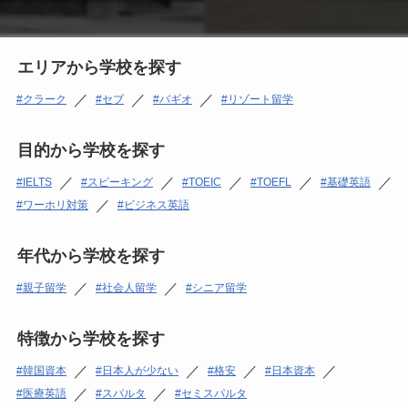
エリアから学校を探す
／
／
／
クラーク
セブ
バギオ
リゾート留学
目的から学校を探す
／
／
／
／
／
IELTS
スピーキング
TOEIC
TOEFL
基礎英語
／
ワーホリ対策
ビジネス英語
年代から学校を探す
／
／
親子留学
社会人留学
シニア留学
特徴から学校を探す
／
／
／
／
韓国資本
日本人が少ない
格安
日本資本
／
／
医療英語
スパルタ
セミスパルタ