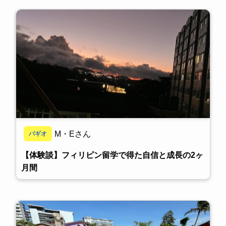
M・Eさん
バギオ
【体験談】フィリピン留学で得た自信と成長の2ヶ
月間