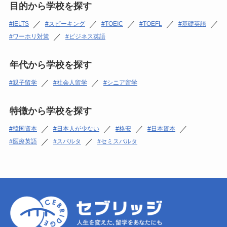
目的から学校を探す
／
／
／
／
／
IELTS
スピーキング
TOEIC
TOEFL
基礎英語
／
ワーホリ対策
ビジネス英語
年代から学校を探す
／
／
親子留学
社会人留学
シニア留学
特徴から学校を探す
／
／
／
／
韓国資本
日本人が少ない
格安
日本資本
／
／
医療英語
スパルタ
セミスパルタ