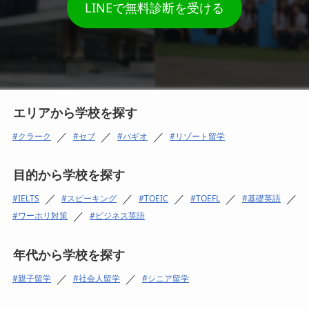
LINEで無料診断を受ける
エリアから学校を探す
／
／
／
クラーク
セブ
バギオ
リゾート留学
目的から学校を探す
／
／
／
／
／
IELTS
スピーキング
TOEIC
TOEFL
基礎英語
／
ワーホリ対策
ビジネス英語
年代から学校を探す
／
／
親子留学
社会人留学
シニア留学