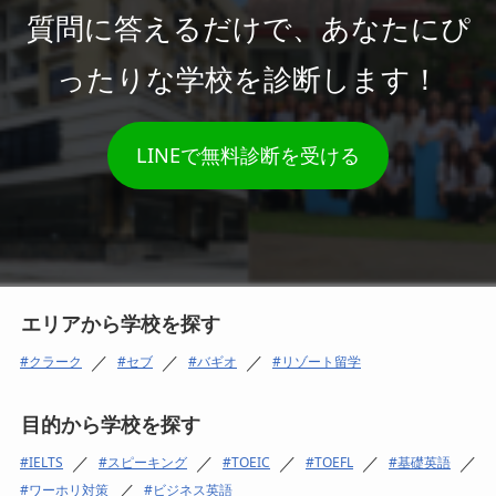
質問に答えるだけで、あなたにぴ
ったりな学校を診断します！
LINEで無料診断を受ける
エリアから学校を探す
／
／
／
クラーク
セブ
バギオ
リゾート留学
目的から学校を探す
／
／
／
／
／
IELTS
スピーキング
TOEIC
TOEFL
基礎英語
／
ワーホリ対策
ビジネス英語