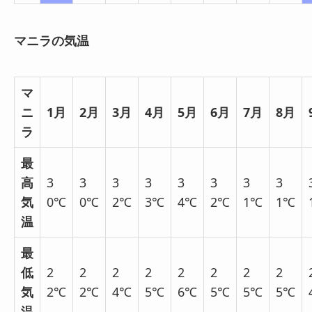
マニラの気温
マ
ニ
1月
2月
3月
4月
5月
6月
7月
8月
ラ
最
高
3
3
3
3
3
3
3
3
気
0℃
0℃
2℃
3℃
4℃
2℃
1℃
1℃
温
最
低
2
2
2
2
2
2
2
2
気
2℃
2℃
4℃
5℃
6℃
5℃
5℃
5℃
温