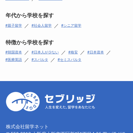
年代から学校を探す
／
／
親子留学
社会人留学
シニア留学
特徴から学校を探す
／
／
／
／
韓国資本
日本人が少ない
格安
日本資本
／
／
医療英語
スパルタ
セミスパルタ
株式会社留学ネット