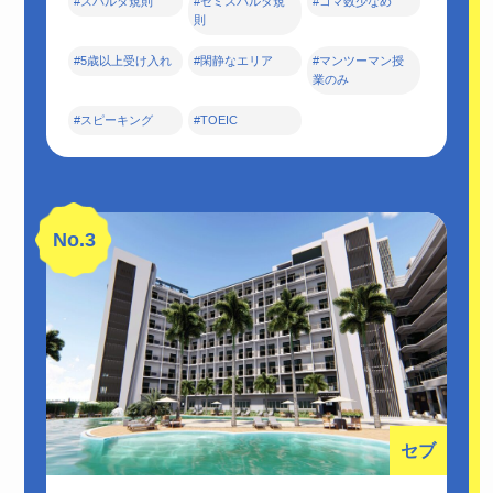
#スパルタ規則
#セミスパルタ規
#コマ数少なめ
則
#5歳以上受け入れ
#閑静なエリア
#マンツーマン授
業のみ
#スピーキング
#TOEIC
No.3
セブ