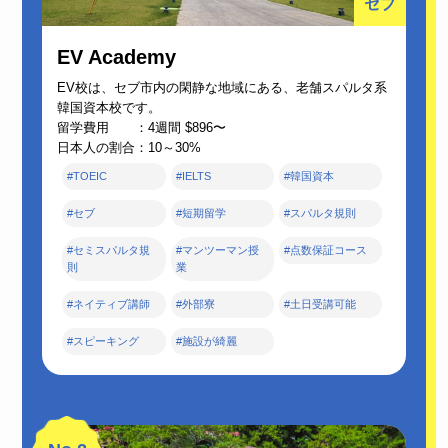
セブ
EV Academy
EV校は、セブ市内の閑静な地域にある、老舗スパルタ系
韓国資本校です。
留学費用 ：4週間 $896〜
日本人の割合：10～30%
#TOEIC
#IELTS
#韓国資本
#セブ
#短期留学
#スパルタ規則
#セミスパルタ規
#マンツーマン授
#点数保証コース
則
業
#ネイティブ講師
#外部寮
#土日受講可能
#スピーキング
#施設が綺麗