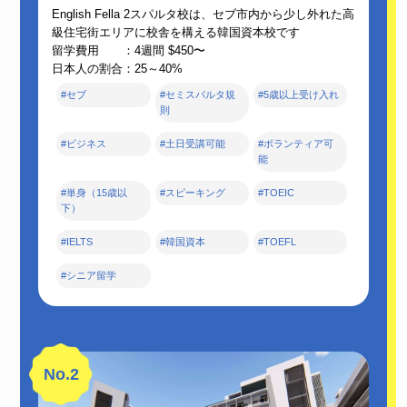
English Fella 2スパルタ校は、セブ市内から少し外れた高
級住宅街エリアに校舎を構える韓国資本校です
留学費用 ：4週間 $450〜
日本人の割合：25～40%
#セブ
#セミスパルタ規
#5歳以上受け入れ
則
#ビジネス
#土日受講可能
#ボランティア可
能
#単身（15歳以
#スピーキング
#TOEIC
下）
#IELTS
#韓国資本
#TOEFL
#シニア留学
No.2