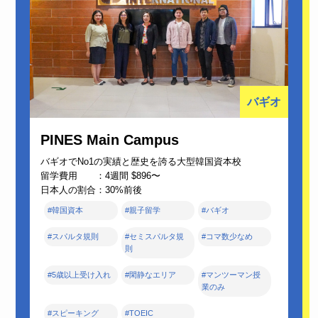
バギオ
PINES Main Campus
バギオでNo1の実績と歴史を誇る大型韓国資本校
留学費用 ：4週間 $896〜
日本人の割合：30%前後
#韓国資本
#親子留学
#バギオ
#スパルタ規則
#セミスパルタ規
#コマ数少なめ
則
#5歳以上受け入れ
#閑静なエリア
#マンツーマン授
業のみ
#スピーキング
#TOEIC