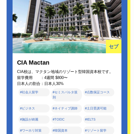
セブ
CIA Mactan
CIA校は、マクタン地域のリゾート型韓国資本校です。
留学費用 ：4週間 $800〜
日本人の割合：日本人30%
#社会人留学
#セミスパルタ規
#点数保証コース
則
#ビジネス
#ネイティブ講師
#土日受講可能
#施設が綺麗
#TOEIC
#IELTS
#ワーホリ対策
#韓国資本
#リゾート留学