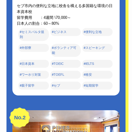
セブ市内の便利な立地に校舎を構える多国籍な環境の日
本資本校
留学費用 ：4週間 \70,000～
日本人の割合：60～80%
#セミスパルタ規
#ビジネス
#便利な立地
則
#外部寮
#ボランティア可
#スピーキング
能
#日本資本
#TOEIC
#IELTS
#ワーホリ対策
#TOEFL
#格安
#親子留学
#セブ
#短期留学
No.2