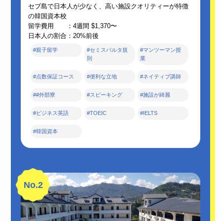
セブ島で日本人が少なく、高い施設クオリティーが特徴
の韓国資本校
留学費用 ：4週間 $1,370〜
日本人の割合：20%前後
#親子留学
#セミスパルタ規
#マンツーマン授
則
業
#点数保証コース
#便利な立地
#ネイティブ講師
##外部寮
#スピーキング
#施設が綺麗
#ビジネス英語
#TOEIC
#IELTS
#韓国資本
No.2