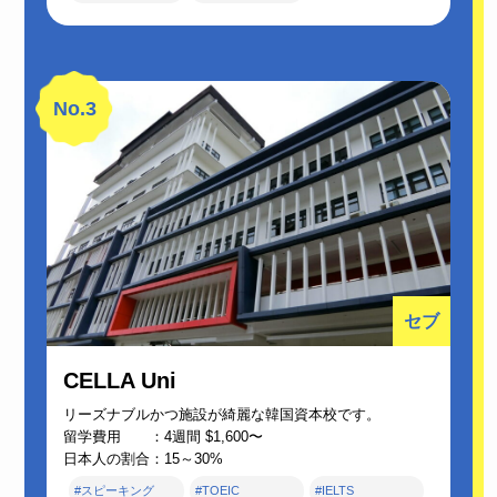
No.3
セブ
CELLA Uni
リーズナブルかつ施設が綺麗な韓国資本校です。
留学費用 ：4週間 $1,600〜
日本人の割合：15～30%
#スピーキング
#TOEIC
#IELTS