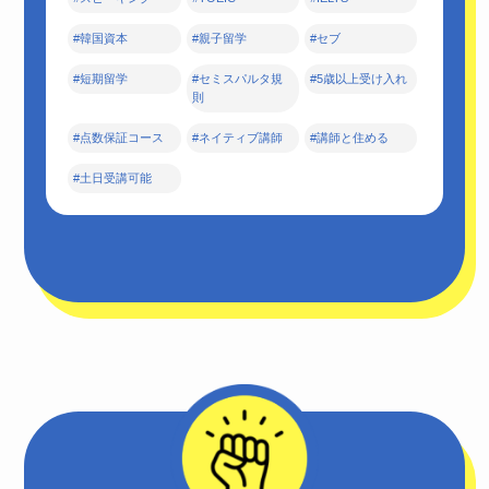
#韓国資本
#親子留学
#セブ
#短期留学
#セミスパルタ規
#5歳以上受け入れ
則
#点数保証コース
#ネイティブ講師
#講師と住める
#土日受講可能