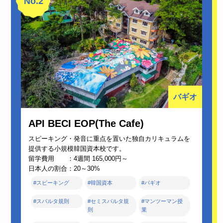
No.2
バギオ
API BECI EOP(The Cafe)
スピーキング・発音に重点を置いた独自カリキュラムを
提供する小規模韓国資本校です。
留学費用 ：4週間 165,000円～
日本人の割合：20～30%
#スピーキング
#韓国資本
#バギオ
#スパルタ規則
#セミスパルタ規
#マンツーマン授
則
業