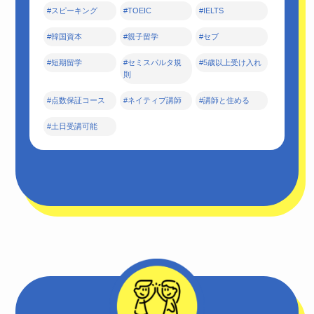
#スピーキング
#TOEIC
#IELTS
#韓国資本
#親子留学
#セブ
#短期留学
#セミスパルタ規
#5歳以上受け入れ
則
#点数保証コース
#ネイティブ講師
#講師と住める
#土日受講可能