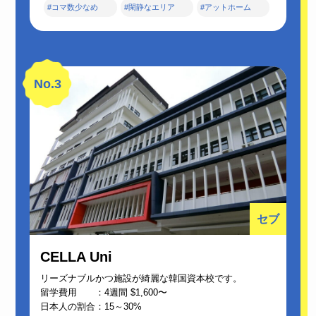
#コマ数少なめ
#閑静なエリア
#アットホーム
No.3
セブ
CELLA Uni
リーズナブルかつ施設が綺麗な韓国資本校です。
留学費用 ：4週間 $1,600〜
日本人の割合：15～30%