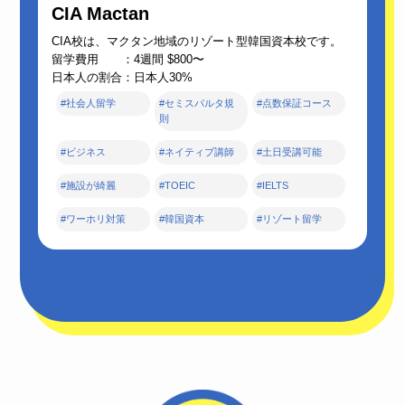
CIA Mactan
CIA校は、マクタン地域のリゾート型韓国資本校です。
留学費用 ：4週間 $800〜
日本人の割合：日本人30%
#社会人留学
#セミスパルタ規
#点数保証コース
則
#ビジネス
#ネイティブ講師
#土日受講可能
#施設が綺麗
#TOEIC
#IELTS
#ワーホリ対策
#韓国資本
#リゾート留学