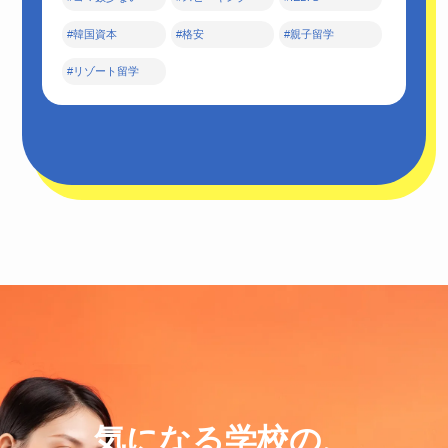
#韓国資本
#格安
#親子留学
#リゾート留学
気になる学校の、