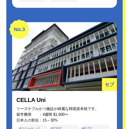
No.3
セブ
CELLA Uni
リーズナブルかつ施設が綺麗な韓国資本校です。
留学費用 ：4週間 $1,600〜
日本人の割合：15～30%
#スピーキング
#TOEIC
#IELTS