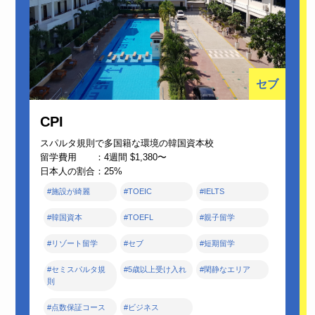
セブ
CPI
スパルタ規則で多国籍な環境の韓国資本校
留学費用 ：4週間 $1,380〜
日本人の割合：25%
#施設が綺麗
#TOEIC
#IELTS
#韓国資本
#TOEFL
#親子留学
#リゾート留学
#セブ
#短期留学
#セミスパルタ規
#5歳以上受け入れ
#閑静なエリア
則
#点数保証コース
#ビジネス