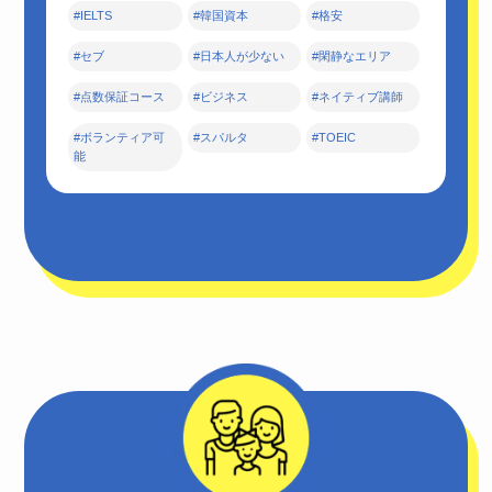
#IELTS
#韓国資本
#格安
#セブ
#日本人が少ない
#閑静なエリア
#点数保証コース
#ビジネス
#ネイティブ講師
#ボランティア可
#スパルタ
#TOEIC
能