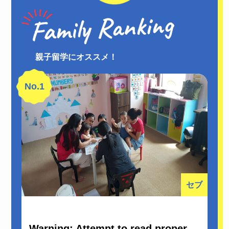
親子留学にオススメ！
No.1
セブ
Warning
: Attempt to read property "post_title" on null in