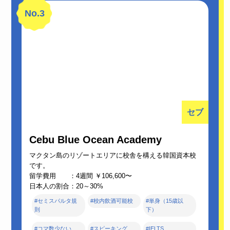
No.3
セブ
Cebu Blue Ocean Academy
マクタン島のリゾートエリアに校舎を構える韓国資本校
です。
留学費用 ：4週間 ￥106,600〜
日本人の割合：20～30%
#セミスパルタ規
#校内飲酒可能校
#単身（15歳以
則
下）
#コマ数少ない
#スピーキング
#IELTS