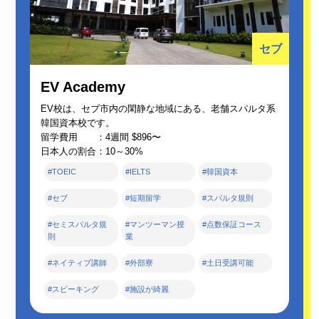
セブ
EV Academy
EV校は、セブ市内の閑静な地域にある、老舗スパルタ系
韓国資本校です。
留学費用 ：4週間 $896〜
日本人の割合：10～30%
#TOEIC
#IELTS
#韓国資本
#セブ
#短期留学
#スパルタ規則
#セミスパルタ規
#マンツーマン授
#点数保証コース
則
業
#ネイティブ講師
#外部寮
#土日受講可能
#スピーキング
#施設が綺麗