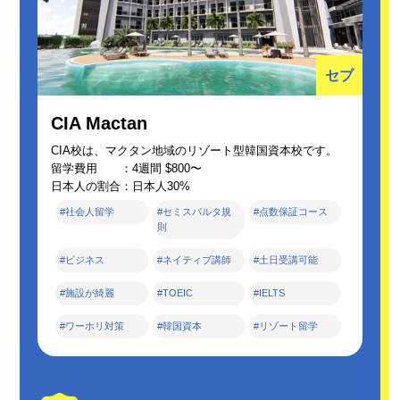
セブ
CIA Mactan
CIA校は、マクタン地域のリゾート型韓国資本校です。
留学費用 ：4週間 $800〜
日本人の割合：日本人30%
#社会人留学
#セミスパルタ規
#点数保証コース
則
#ビジネス
#ネイティブ講師
#土日受講可能
#施設が綺麗
#TOEIC
#IELTS
#ワーホリ対策
#韓国資本
#リゾート留学