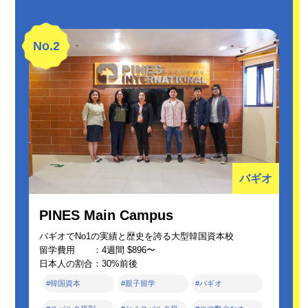
No.2
バギオ
PINES Main Campus
バギオでNo1の実績と歴史を誇る大型韓国資本校
留学費用 ：4週間 $896〜
日本人の割合：30%前後
#韓国資本
#親子留学
#バギオ