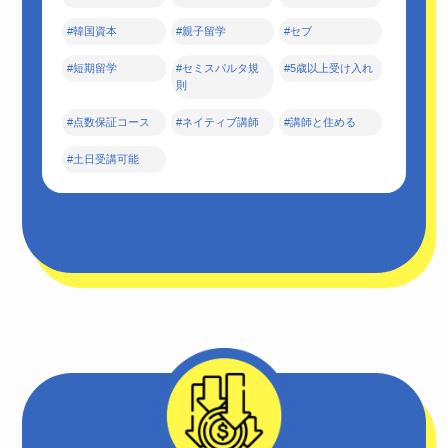
#韓国資本
#親子留学
#セブ
#短期留学
#セミスパルタ規
#5歳以上受け入れ
則
#点数保証コース
#ネイティブ講師
#講師と住める
#土日受講可能