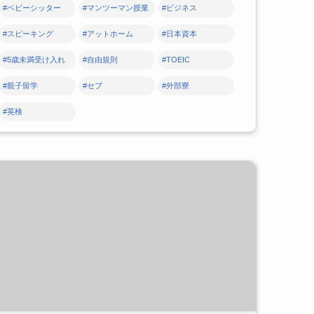
#ベビーシッター
#マンツーマン授業
#ビジネス
#スピーキング
#アットホーム
#日本資本
#5歳未満受け入れ
#自由規則
#TOEIC
#親子留学
#セブ
#外部寮
#英検