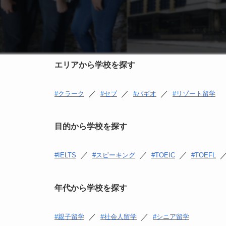
エリアから学校を探す
／
／
／
クラーク
セブ
バギオ
リゾート留学
目的から学校を探す
／
／
／
IELTS
スピーキング
TOEIC
TOEFL
年代から学校を探す
／
／
親子留学
社会人留学
シニア留学