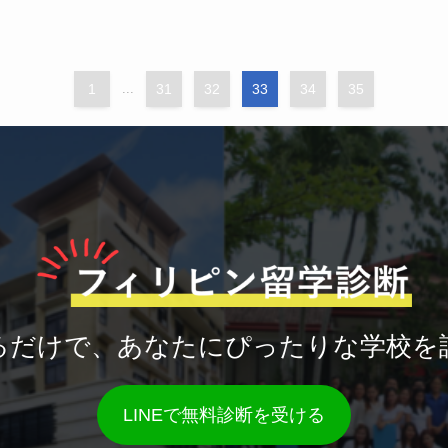
1
...
31
32
33
34
35
るだけで、あなたにぴったりな学校を
LINEで無料診断を受ける