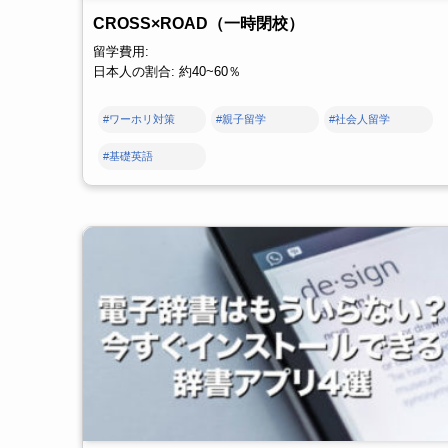
CROSS×ROAD（一時閉校）
留学費用:
日本人の割合: 約40~60％
#ワーホリ対策
#親子留学
#社会人留学
#基礎英語