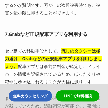
するのが賢明です。万が一の盗難被害時でも、被
害を最小限に抑えることができます。
7.Grabなど正規配車アプリを利用する
セブ島での移動手段として、
流しのタクシーは極
力避け、Grabなどの正規配車アプリを利用しまし
ょう。
配車アプリは事前に料金が確定し、ドライ
バーの情報も記録されているため、ぼったくりや
犯罪に巻き込まれるリスクが大幅に減ります。
無料カウンセリング
LINEで無料相談
また、万が一のトラブル時も、アプリに移動履歴
が残っているため、追跡調査が可能です。夜間の