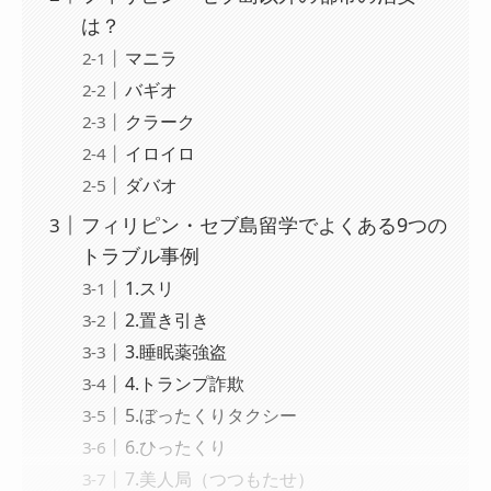
は？
マニラ
バギオ
クラーク
イロイロ
ダバオ
フィリピン・セブ島留学でよくある9つの
トラブル事例
1.スリ
2.置き引き
3.睡眠薬強盗
4.トランプ詐欺
5.ぼったくりタクシー
6.ひったくり
7.美人局（つつもたせ）