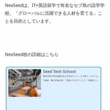
NexSeedは、IT×英語留学で有名なセブ島の語学学
校。「グローバルに活躍できる人材を育てる」こ
とを目的としています。
NexSeed校の詳細はこちら
Seed Tech School
Seed Tech School校のおすすめポイント！セブ島トップレベル
で校舎、寮の立地が良い「英語×プログラミング」で格安エン
ジニア留学ができる日本語でITを学べるので、初級者でも3ヶ
月でプログラマーに高級コンドミニアム滞在で生活ストレスが
少ない卒業後にIT関係の仕事紹介を受けることができるhttps://
youtu.be/bhAcxVePd24