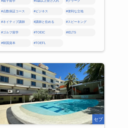
#親子留学
#5歳以上受け入れ
#クラーク
#点数保証コース
#ビジネス
#便利な立地
#ネイティブ講師
#講師と住める
#スピーキング
#ゴルフ留学
#TOEIC
#IELTS
#韓国資本
#TOEFL
セブ