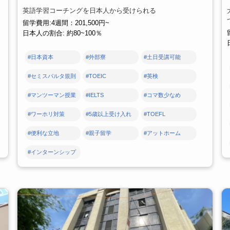
英語学習コーチングを日本人から受けられる
留学費用:4週間：201,500円~
日本人の割合: 約80~100％
#日本資本
#外部寮
#土日受講可能
#セミスパルタ規則
#TOEIC
#英検
#マンツーマン授業
#IELTS
#コマ数少なめ
#ワーホリ対策
#5歳以上受け入れ
#TOEFL
#便利な立地
#親子留学
#アットホーム
#インターンシップ