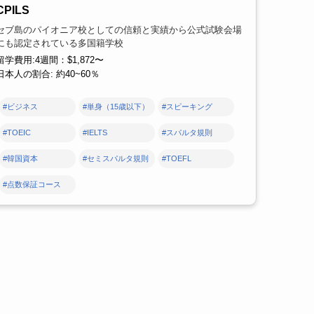
CPILS
セブ島のパイオニア校としての信頼と実績から公式試験会場
にも認定されている多国籍学校
留学費用:4週間：$1,872〜
日本人の割合: 約40~60％
#ビジネス
#単身（15歳以下）
#スピーキング
#TOEIC
#IELTS
#スパルタ規則
#韓国資本
#セミスパルタ規則
#TOEFL
#点数保証コース