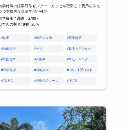
大学付属の語学研修センター！カプセル型滞在で費用を抑え
つつ本格的な英語学習が可能
留学費用:4週間：$700～
日本人の割合: 約0~20％
#格安
#便利な立地
#親子留学
#自由規則
#セブ
#日本人が少ない
#外国資本
#外部寮
#スピーキング
#通学可能
#台湾資本
#5歳以上受け入れ
#TOEIC
#点数保証コース
#IELTS