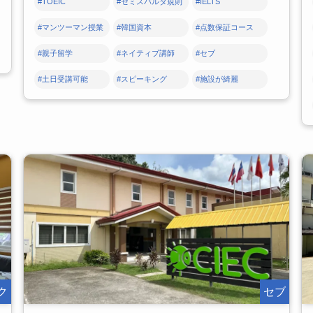
#TOEIC
#セミスパルタ規則
#IELTS
#マンツーマン授業
#韓国資本
#点数保証コース
#親子留学
#ネイティブ講師
#セブ
#土日受講可能
#スピーキング
#施設が綺麗
ク
セブ