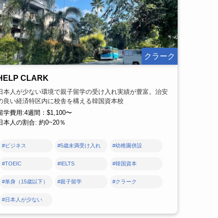
クラーク
HELP CLARK
日本人が少ない環境で親子留学の受け入れ実績が豊富。治安
の良い経済特区内に校舎を構える韓国資本校
留学費用:4週間：$1,100〜
日本人の割合: 約0~20％
#ビジネス
#5歳未満受け入れ
#幼稚園併設
#TOEIC
#IELTS
#韓国資本
#単身（15歳以下）
#親子留学
#クラーク
#日本人が少ない