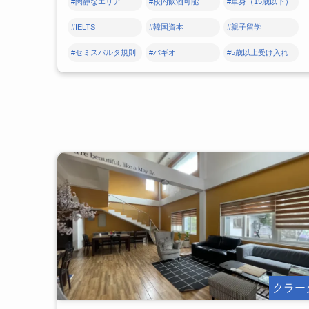
#閑静なエリア
#校内飲酒可能
#単身（15歳以下）
#IELTS
#韓国資本
#親子留学
#セミスパルタ規則
#バギオ
#5歳以上受け入れ
クラー