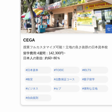
セ
CEGA
授業フルカスタマイズ可能！立地の良さ抜群の日本資本校
留学費用:4週間：142,300円~
日本人の割合: 約60~80％
#日本資本
#TOEIC
#IELTS
#格安
#点数保証コース
#親子留学
#ビジネス
#セブ
#便利な立地
#自由規則