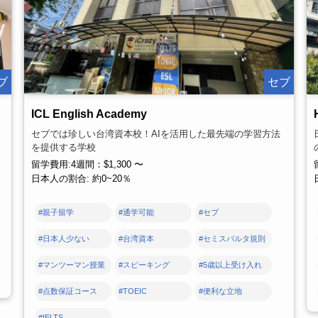
ブ
セブ
ICL English Academy
セブでは珍しい台湾資本校！AIを活用した最先端の学習方法
を提供する学校
留学費用:4週間：$1,300 〜
日本人の割合: 約0~20％
#親子留学
#通学可能
#セブ
#日本人少ない
#台湾資本
#セミスパルタ規則
#マンツーマン授業
#スピーキング
#5歳以上受け入れ
#点数保証コース
#TOEIC
#便利な立地
#IELTS