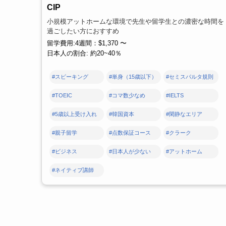
CIP
小規模アットホームな環境で先生や留学生との濃密な時間を
過ごしたい方におすすめ
留学費用:4週間：$1,370 〜
日本人の割合: 約20~40％
#スピーキング
#単身（15歳以下）
#セミスパルタ規則
#TOEIC
#コマ数少なめ
#IELTS
#5歳以上受け入れ
#韓国資本
#閑静なエリア
#親子留学
#点数保証コース
#クラーク
#ビジネス
#日本人が少ない
#アットホーム
#ネイティブ講師