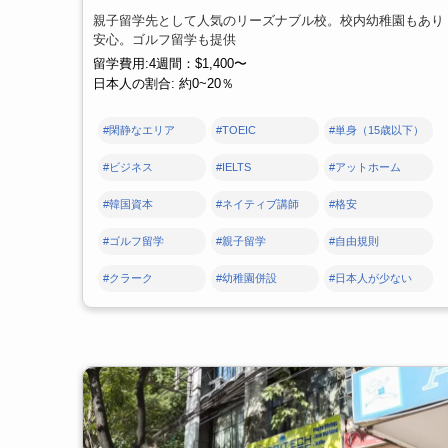
親子留学先として人気のリーズナブル校。校内幼稚園もあり
安心。ゴルフ留学も提供
留学費用:4週間：$1,400〜
日本人の割合: 約0~20％
#閑静なエリア
#TOEIC
#単身（15歳以下）
#ビジネス
#IELTS
#アットホーム
#韓国資本
#ネイティブ講師
#格安
#ゴルフ留学
#親子留学
#自由規則
#クラーク
#幼稚園併設
#日本人が少ない