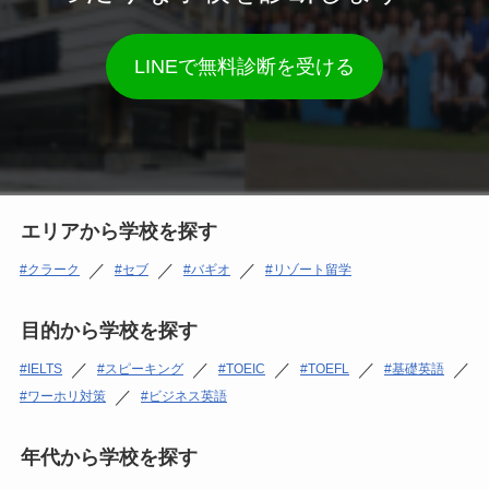
LINEで無料診断を受ける
エリアから学校を探す
／
／
／
クラーク
セブ
バギオ
リゾート留学
目的から学校を探す
／
／
／
／
／
IELTS
スピーキング
TOEIC
TOEFL
基礎英語
／
ワーホリ対策
ビジネス英語
年代から学校を探す