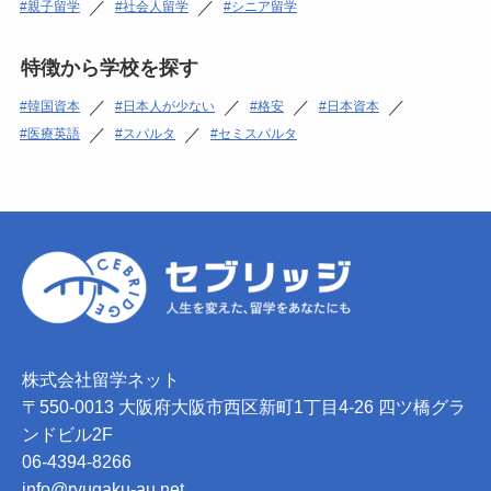
／
／
親子留学
社会人留学
シニア留学
特徴から学校を探す
／
／
／
／
韓国資本
日本人が少ない
格安
日本資本
／
／
医療英語
スパルタ
セミスパルタ
株式会社留学ネット
〒550-0013 大阪府大阪市西区新町1丁目4-26 四ツ橋グラ
ンドビル2F
06-4394-8266
info@ryugaku-au.net