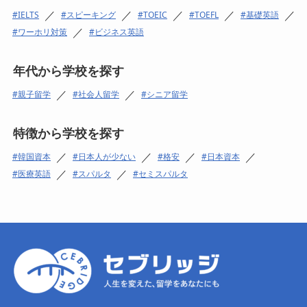
／
／
／
／
／
IELTS
スピーキング
TOEIC
TOEFL
基礎英語
／
ワーホリ対策
ビジネス英語
年代から学校を探す
／
／
親子留学
社会人留学
シニア留学
特徴から学校を探す
／
／
／
／
韓国資本
日本人が少ない
格安
日本資本
／
／
医療英語
スパルタ
セミスパルタ