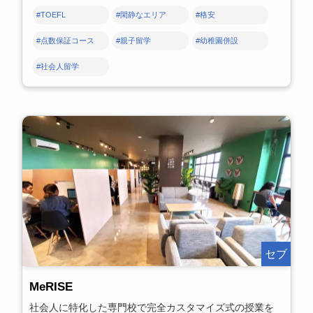
#TOEFL
#閑静なエリア
#格安
#点数保証コース
#親子留学
#幼稚園併設
#社会人留学
セブ
MeRISE
社会人に特化した専門校で完全カスタマイズ式の授業を