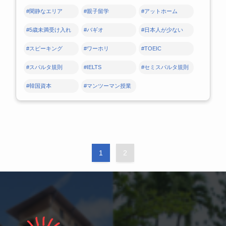
#閑静なエリア
#親子留学
#アットホーム
#5歳未満受け入れ
#バギオ
#日本人が少ない
#スピーキング
#ワーホリ
#TOEIC
#スパルタ規則
#IELTS
#セミスパルタ規則
#韓国資本
#マンツーマン授業
1
2