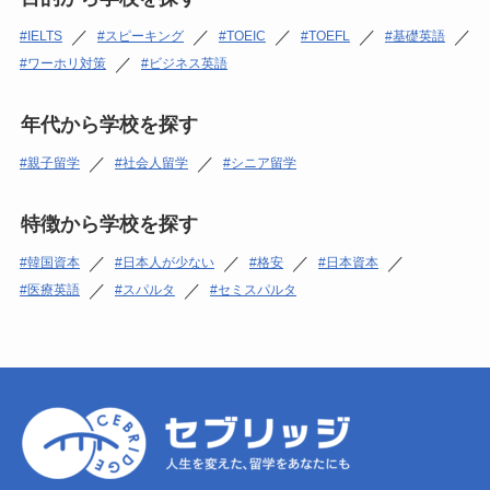
／
／
／
／
／
IELTS
スピーキング
TOEIC
TOEFL
基礎英語
／
ワーホリ対策
ビジネス英語
年代から学校を探す
／
／
親子留学
社会人留学
シニア留学
特徴から学校を探す
／
／
／
／
韓国資本
日本人が少ない
格安
日本資本
／
／
医療英語
スパルタ
セミスパルタ