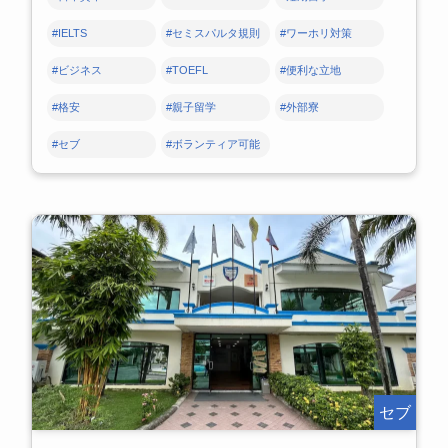
#IELTS
#セミスパルタ規則
#ワーホリ対策
#ビジネス
#TOEFL
#便利な立地
#格安
#親子留学
#外部寮
#セブ
#ボランティア可能
セブ