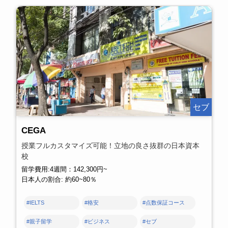
セブ
CEGA
授業フルカスタマイズ可能！立地の良さ抜群の日本資本
校
留学費用:4週間：142,300円~
日本人の割合: 約60~80％
#IELTS
#格安
#点数保証コース
#親子留学
#ビジネス
#セブ