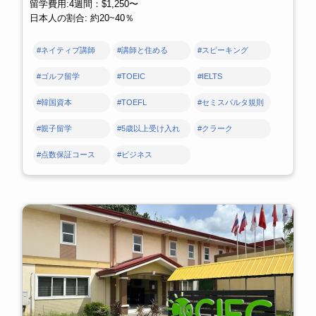
留学費用:4週間：$1,250〜
日本人の割合: 約20~40％
#ネイティブ講師
#講師と住める
#スピーキング
#ゴルフ留学
#TOEIC
#IELTS
#韓国資本
#TOEFL
#セミスパルタ規則
#親子留学
#5歳以上受け入れ
#クラーク
#点数保証コース
#ビジネス