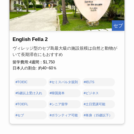
セブ
English Fella 2
ヴィレッジ型のセブ島最大級の施設規模は自然と動物が
いて長期滞在にもおすすめ
留学費用:4週間：$1,750
日本人の割合: 約40~60％
#TOEIC
#セミスパルタ規則
#IELTS
#5歳以上受け入れ
#韓国資本
#ビジネス
#TOEFL
#シニア留学
#土日受講可能
#セブ
#ボランティア可能
#単身（15歳以下）