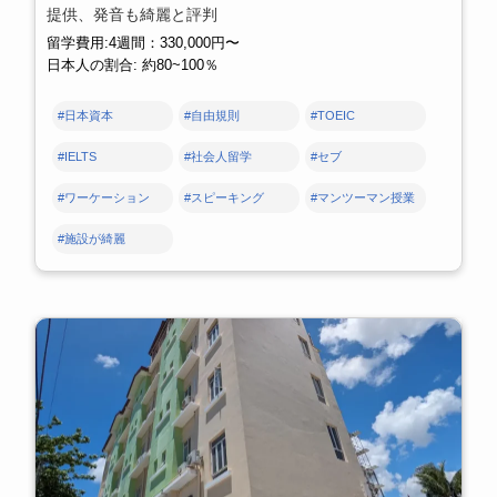
提供、発音も綺麗と評判
留学費用:4週間：330,000円〜
日本人の割合: 約80~100％
#日本資本
#自由規則
#TOEIC
#IELTS
#社会人留学
#セブ
#ワーケーション
#スピーキング
#マンツーマン授業
#施設が綺麗