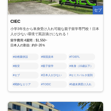
セブ
CIEC
小学3年生から単身受け入れ可能な親子留学専門校！日本
人が少ない環境で英語漬けになれる！
留学費用:4週間：$1,550~
日本人の割合: 約0~20％
#幼稚園併設
#韓国資本
#TOEFL
#格安
#親子留学
#単身（15歳以下）
#セブ
#日本人が少ない
#セミスパルタ規則
#閑静なエリア
#TOEIC
#5歳未満受け入れ