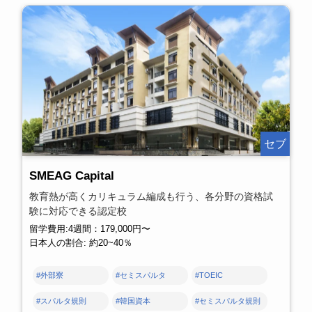
セブ
SMEAG Capital
教育熱が高くカリキュラム編成も行う、各分野の資格試
験に対応できる認定校
留学費用:4週間：179,000円〜
日本人の割合: 約20~40％
#外部寮
#セミスパルタ
#TOEIC
#スパルタ規則
#韓国資本
#セミスパルタ規則