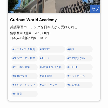
セブ
Curious World Academy
英語学習コーチングを日本人から受けられる
留学費用:4週間：201,500円~
日本人の割合: 約80~100％
#セミスパルタ規則
#TOEIC
#英検
#マンツーマン授業
#IELTS
#コマ数少なめ
#ワーホリ対策
#5歳以上受け入れ
#TOEFL
#便利な立地
#親子留学
#アットホーム
#インターンシップ
#スピーキング
#日本資本
#外部寮