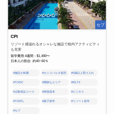
セブ
CPI
リゾート感溢れるオシャレな施設で校内アクティビティ
も充実
留学費用:4週間：$1,490〜
日本人の割合: 約40~60％
#施設が綺麗
#セミスパルタ規則
#5歳以上受け入れ
#TOEIC
#閑静なエリア
#IELTS
#点数保証コース
#韓国資本
#ビジネス
#TOEFL
#親子留学
#リゾート留学
#セブ