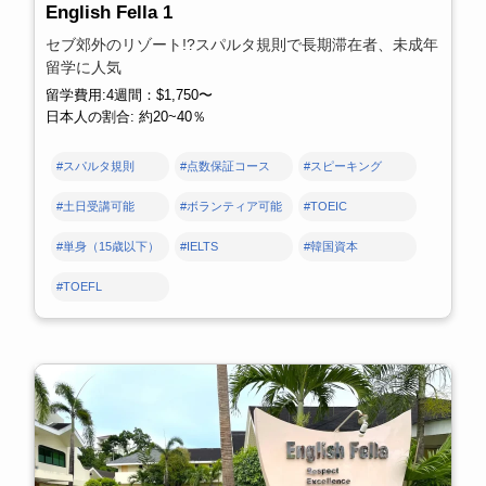
English Fella 1
セブ郊外のリゾート!?スパルタ規則で長期滞在者、未成年
留学に人気
留学費用:4週間：$1,750〜
日本人の割合: 約20~40％
#スパルタ規則
#点数保証コース
#スピーキング
#土日受講可能
#ボランティア可能
#TOEIC
#単身（15歳以下）
#IELTS
#韓国資本
#TOEFL