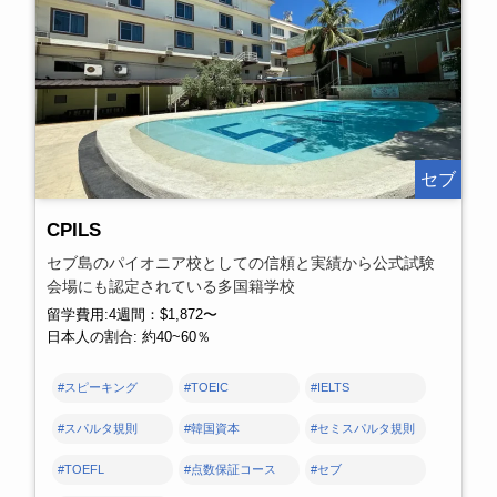
セブ
CPILS
セブ島のパイオニア校としての信頼と実績から公式試験
会場にも認定されている多国籍学校
留学費用:4週間：$1,872〜
日本人の割合: 約40~60％
#スピーキング
#TOEIC
#IELTS
#スパルタ規則
#韓国資本
#セミスパルタ規則
#TOEFL
#点数保証コース
#セブ