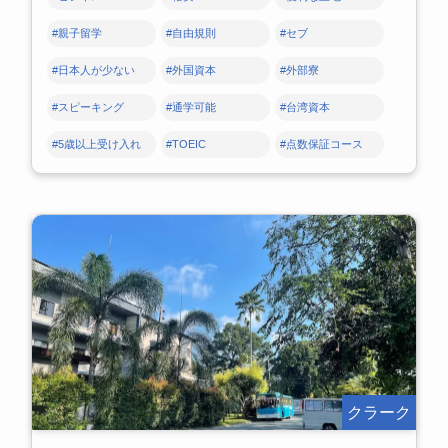
#親子留学
#自由規則
#セブ
#日本人が少ない
#外国資本
#外部寮
#スピーキング
#通学可能
#台湾資本
#5歳以上受け入れ
#TOEIC
#点数保証コース
クラーク