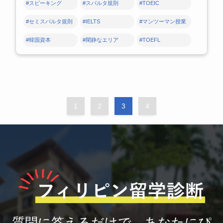
#スピーキング
#スパルタ規則
#TOEIC
#セミスパルタ規則
#IELTS
#マンツーマン授業
#韓国資本
#閑静なエリア
#TOEFL
1
2
3
4
質問に答えるだけで、あなたにぴ