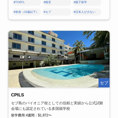
#TOEFL
#格安
#親子留学
#単身（15歳以下）
#セブ
#日本人が少ない
セブ
CPILS
セブ島のパイオニア校としての信頼と実績から公式試験
会場にも認定されている多国籍学校
留学費用:4週間：$1,872〜