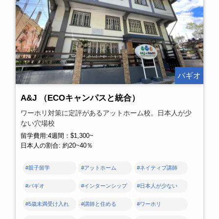
バギオ
A&J （ECOキャンパスと統合）
ワーホリ対策に定評があるアットホーム校。日本人が少
ない穴場校
留学費用:4週間：$1,300~
日本人の割合: 約20~40％
#親子留学
#アットホーム
#ネイティブ講師
#バギオ
#インターンシップ
#日本人が少ない
#5歳未満受け入れ
#講師と住める
#ワーホリ