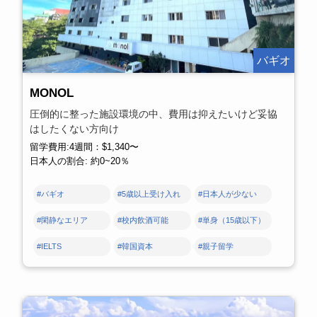
バギオ
MONOL
圧倒的に整った施設環境の中、費用は抑えたいけど妥協
はしたくない方向け
留学費用:4週間：$1,340〜
日本人の割合: 約0~20％
#バギオ
#5歳以上受け入れ
#日本人が少ない
#閑静なエリア
#校内飲酒可能
#単身（15歳以下）
#IELTS
#韓国資本
#親子留学