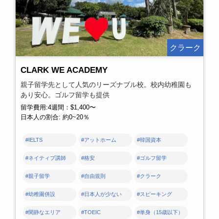
クラーク
CLARK WE ACADEMY
親子留学先として人気のリーズナブル校。校内幼稚園も
あり安心。ゴルフ留学も提供
留学費用:4週間：$1,400〜
日本人の割合: 約0~20％
#IELTS
#アットホーム
#韓国資本
#ネイティブ講師
#格安
#ゴルフ留学
#親子留学
#自由規則
#クラーク
#幼稚園併設
#日本人が少ない
#スピーキング
#閑静なエリア
#TOEIC
#単身（15歳以下）