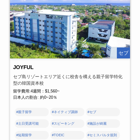
セブ
JOYFUL
セブ島リゾートエリア近くに校舎を構える親子留学特化
型の韓国資本校
留学費用:4週間：$1,560~
日本人の割合: 約0~20％
#親子留学
#ネイティブ講師
#セブ
#土日受講可能
#スピーキング
#施設が綺麗
#短期留学
#TOEIC
#セミスパルタ規則