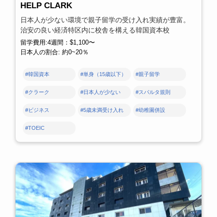
HELP CLARK
日本人が少ない環境で親子留学の受け入れ実績が豊富。
治安の良い経済特区内に校舎を構える韓国資本校
留学費用:4週間：$1,100〜
日本人の割合: 約0~20％
#韓国資本
#単身（15歳以下）
#親子留学
#クラーク
#日本人が少ない
#スパルタ規則
#ビジネス
#5歳未満受け入れ
#幼稚園併設
#TOEIC