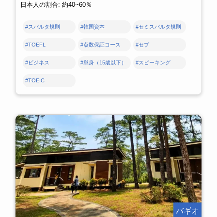
日本人の割合: 約40~60％
#スパルタ規則
#韓国資本
#セミスパルタ規則
#TOEFL
#点数保証コース
#セブ
#ビジネス
#単身（15歳以下）
#スピーキング
#TOEIC
バギオ