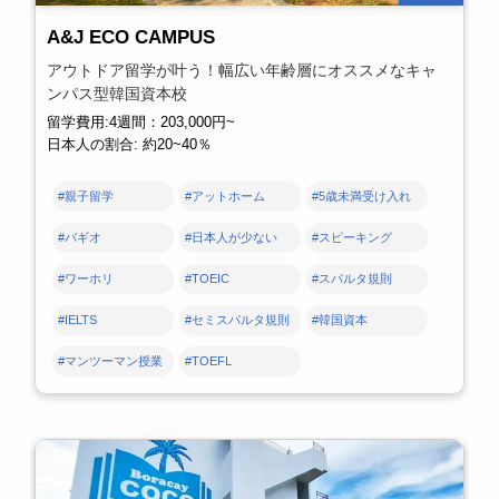
A&J ECO CAMPUS
アウトドア留学が叶う！幅広い年齢層にオススメなキャ
ンパス型韓国資本校
留学費用:4週間：203,000円~
日本人の割合: 約20~40％
#親子留学
#アットホーム
#5歳未満受け入れ
#バギオ
#日本人が少ない
#スピーキング
#ワーホリ
#TOEIC
#スパルタ規則
#IELTS
#セミスパルタ規則
#韓国資本
#マンツーマン授業
#TOEFL