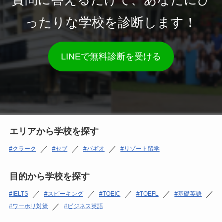
ったりな学校を診断します！
LINEで無料診断を受ける
エリアから学校を探す
／
／
／
クラーク
セブ
バギオ
リゾート留学
目的から学校を探す
／
／
／
／
／
IELTS
スピーキング
TOEIC
TOEFL
基礎英語
／
ワーホリ対策
ビジネス英語