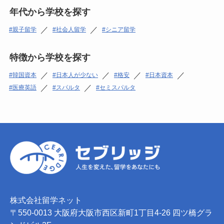
年代から学校を探す
／
／
親子留学
社会人留学
シニア留学
特徴から学校を探す
／
／
／
／
韓国資本
日本人が少ない
格安
日本資本
／
／
医療英語
スパルタ
セミスパルタ
株式会社留学ネット
〒550-0013 大阪府大阪市西区新町1丁目4-26 四ツ橋グラ