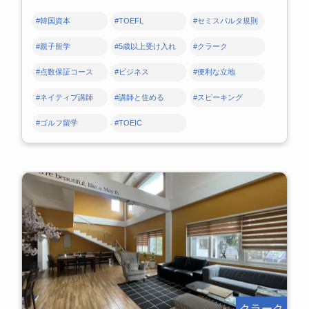
#韓国資本
#TOEFL
#セミスパルタ規則
#親子留学
#5歳以上受け入れ
#クラーク
#点数保証コース
#ビジネス
#便利な立地
#ネイティブ講師
#講師と住める
#スピーキング
#ゴルフ留学
#TOEIC
クラーク