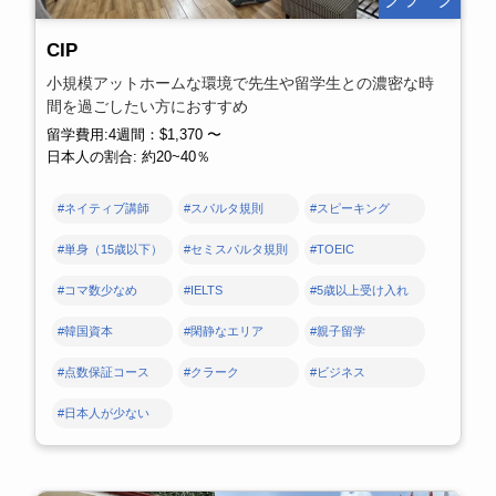
CIP
小規模アットホームな環境で先生や留学生との濃密な時
間を過ごしたい方におすすめ
留学費用:4週間：$1,370 〜
日本人の割合: 約20~40％
#ネイティブ講師
#スパルタ規則
#スピーキング
#単身（15歳以下）
#セミスパルタ規則
#TOEIC
#コマ数少なめ
#IELTS
#5歳以上受け入れ
#韓国資本
#閑静なエリア
#親子留学
#点数保証コース
#クラーク
#ビジネス
#日本人が少ない