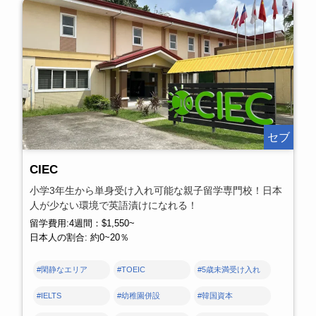
セブ
CIEC
小学3年生から単身受け入れ可能な親子留学専門校！日本
人が少ない環境で英語漬けになれる！
留学費用:4週間：$1,550~
日本人の割合: 約0~20％
#閑静なエリア
#TOEIC
#5歳未満受け入れ
#IELTS
#幼稚園併設
#韓国資本