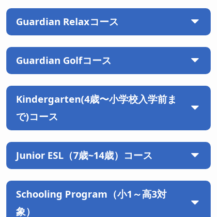
Guardian Relaxコース
マンツーマン
2コマ×50分
Guardian Golfコース
マンツーマン
5コマ×50分
グループクラス
2コマ×50分
マンツーマンクラス
2コマ×50分
マンツーマン
5コマ×50分
Kindergarten(4歳〜小学校入学前ま
グループクラス
2コマ×50分
で)コース
ラウンド
週2回×50分
Junior ESL（7歳~14歳）コース
グループクラス
3コマ×50分
Schooling Program（小1～高3対
象）