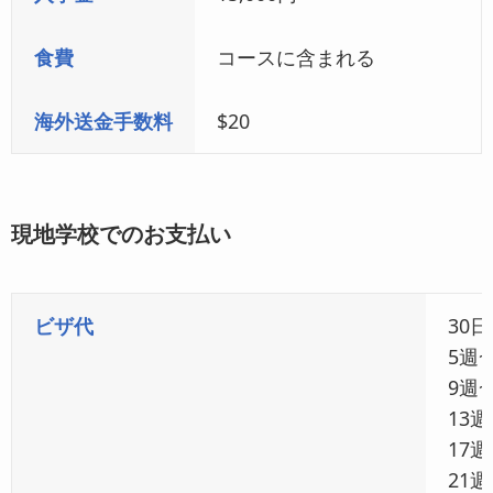
All Day（全日）コース
食費
コースに含まれる
レギュラースクール
8コマ×50分
海外送金手数料
$20
マンツーマン
2コマ×50分
金曜日
クラブ活動
現地学校でのお支払い
グループクラス
4コマ×50分
マンツーマンクラス
5コマ×50分
土曜日
スポーツ・アート・地域
インターンシップ
3コマ×50分
ビザ代
30
Half Day（半日）コース
5週~
9週~
マンツーマン（午前）
4コマ
13週
17週
レギュラースクール（13:50〜17:00）
4コマ
21週