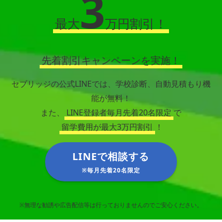
3
最大
万円割引！
先着割引キャンペーンを実施！
セブリッジの公式LINEでは、学校診断、自動見積もり機
能が無料！
また、
LINE登録者毎月先着20名限定
で
留学費用が最大3万円割引
！
LINEで相談する
※毎月先着20名限定
※無理な勧誘や広告配信等は行っておりませんのでご安心ください。