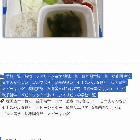
学校一覧
特徴
フィリピン留学 地域一覧
目的別学校一覧
幼稚園併設
日本人が少ない
ゴルフ留学
治安が良い
セミスパルタ規則
韓国資本
スピーキング
基礎英語
単身留学(15歳以下)
5歳未満受け入れ
セブ
親子留学
ベビーシッターあり
フィリピン学学校一覧
韓国資本
格安
親子留学
セブ
単身（15歳以下）
日本人が少ない
セミスパルタ規則
ベビーシッター
閑静なエリア
5歳未満受け入れ
ゴルフ留学
幼稚園併設
スピーキング