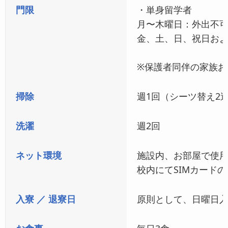
門限
・単身留学者
月〜木曜日：外出不
金、土、日、祝日およ
※保護者同伴の家族お
掃除
週1回（シーツ替え2週
洗濯
週2回
ネット環境
施設内、お部屋で使用
校内にてSIMカード
入寮 ／ 退寮日
原則として、日曜日入