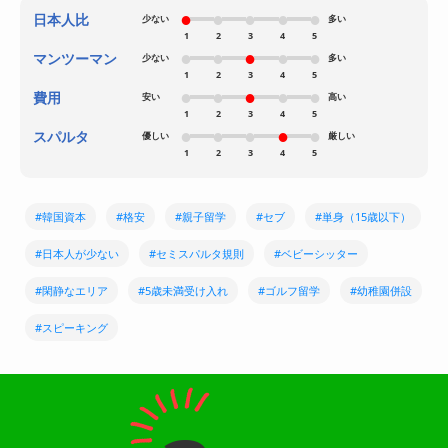
日本人比
少ない
多い
1
2
3
4
5
マンツーマン
少ない
多い
1
2
3
4
5
費用
安い
高い
1
2
3
4
5
スパルタ
優しい
厳しい
1
2
3
4
5
#韓国資本
#格安
#親子留学
#セブ
#単身（15歳以下）
#日本人が少ない
#セミスパルタ規則
#ベビーシッター
#閑静なエリア
#5歳未満受け入れ
#ゴルフ留学
#幼稚園併設
#スピーキング