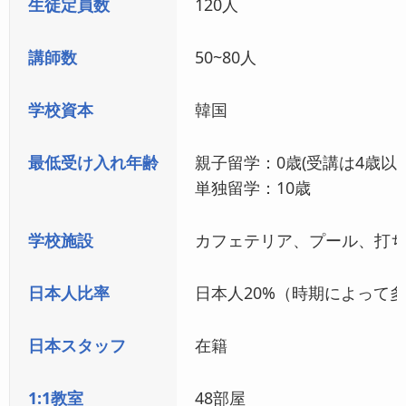
生徒定員数
120人
講師数
50~80人
学校資本
韓国
最低受け入れ年齢
親子留学：0歳(受講は4歳以上
単独留学：10歳
学校施設
カフェテリア、プール、打ち
日本人比率
日本人20%（時期によって
日本スタッフ
在籍
1:1教室
48部屋