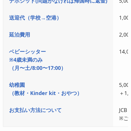
デポジット(問題がなければ帰国時に返金)
5,0
送迎代（学校→空港）
1,0
延泊費用
2,0
ベビーシッター
14,
※4歳未満のみ
（月〜土/8:00〜17:00）
幼稚園
5,0
（教材・Kinder kit・おやつ）
＋1,
お支払い方法について
JC
※ご