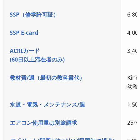
金曜日
クラ
SSP（修学許可証）
6,8
土曜日
スポ
SSP E-card
4,0
ACRIカード
3,4
(60日以上滞在者のみ)
教材費/週（最初の教科書代）
Kin
幼稚
水道・電気・メンテナンス/週
1,5
エアコン使用量は別途請求
25