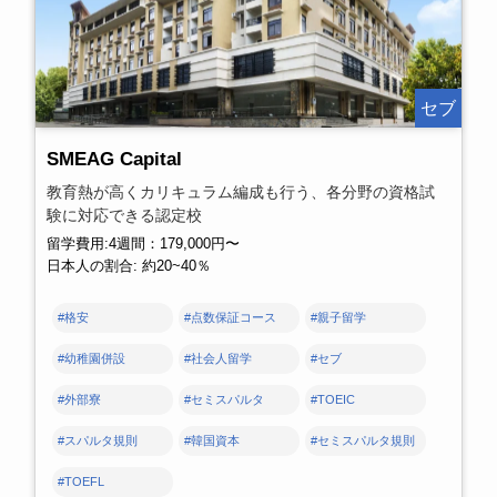
セブ
SMEAG Capital
教育熱が高くカリキュラム編成も行う、各分野の資格試
験に対応できる認定校
留学費用:4週間：179,000円〜
日本人の割合: 約20~40％
#格安
#点数保証コース
#親子留学
#幼稚園併設
#社会人留学
#セブ
#外部寮
#セミスパルタ
#TOEIC
#スパルタ規則
#韓国資本
#セミスパルタ規則
#TOEFL