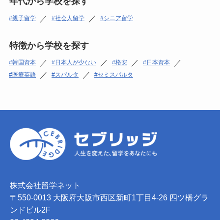
年代から学校を探す
／
／
親子留学
社会人留学
シニア留学
特徴から学校を探す
／
／
／
／
韓国資本
日本人が少ない
格安
日本資本
／
／
医療英語
スパルタ
セミスパルタ
株式会社留学ネット
〒550-0013 大阪府大阪市西区新町1丁目4-26 四ツ橋グラ
ンドビル2F