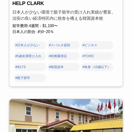
HELP CLARK
日本人が少ない環境で親子留学の受け入れ実績が豊富。
治安の良い経済特区内に校舎を構える韓国資本校
留学費用:4週間：$1,100〜
日本人の割合: 約0~20％
#日本人が少ない
#スパルタ規則
#ビジネス
#5歳未満受け入れ
#幼稚園併設
#TOEIC
#IELTS
#韓国資本
#単身（15歳以下）
#親子留学