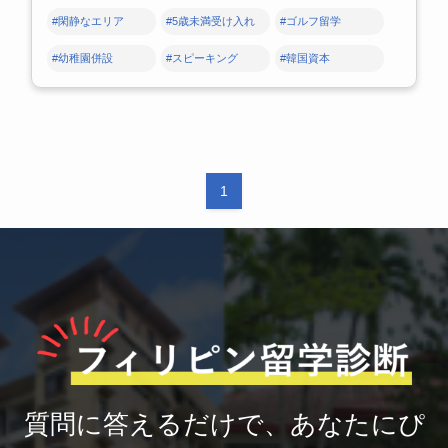
#閑静なエリア
#5歳未満受け入れ
#ゴルフ留学
#幼稚園併設
#スピーキング
#韓国資本
1
質問に答えるだけで、あなたにぴ