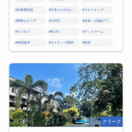
#幼稚園併設
#日本人が少ない
#スピーキング
#閑静なエリア
#TOEIC
#単身（15歳以下）
#ビジネス
#IELTS
#アットホーム
#韓国資本
#ネイティブ講師
#格安
クラーク