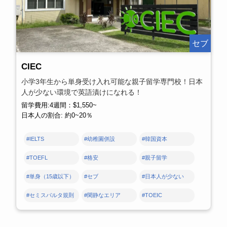
セブ
CIEC
小学3年生から単身受け入れ可能な親子留学専門校！日本
人が少ない環境で英語漬けになれる！
留学費用:4週間：$1,550~
日本人の割合: 約0~20％
#IELTS
#幼稚園併設
#韓国資本
#TOEFL
#格安
#親子留学
#単身（15歳以下）
#セブ
#日本人が少ない
#セミスパルタ規則
#閑静なエリア
#TOEIC