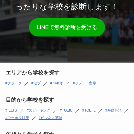
ったりな学校を診断します！
LINEで無料診断を受ける
エリアから学校を探す
／
／
／
クラーク
セブ
バギオ
リゾート留学
目的から学校を探す
／
／
／
／
／
IELTS
スピーキング
TOEIC
TOEFL
基礎英語
／
ワーホリ対策
ビジネス英語