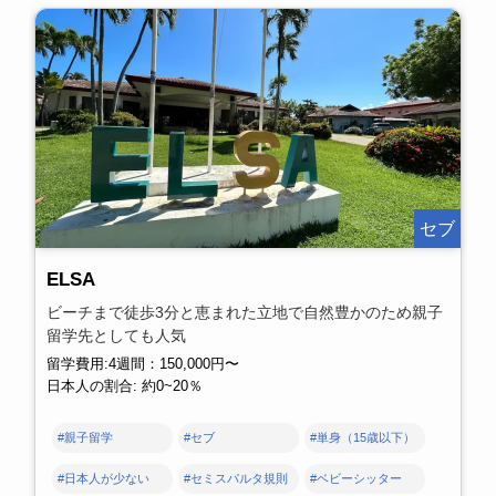
セブ
ELSA
ビーチまで徒歩3分と恵まれた立地で自然豊かのため親子
留学先としても人気
留学費用:4週間：150,000円〜
日本人の割合: 約0~20％
#親子留学
#セブ
#単身（15歳以下）
#日本人が少ない
#セミスパルタ規則
#ベビーシッター