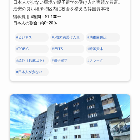
日本人が少ない環境で親子留学の受け入れ実績が豊富。
治安の良い経済特区内に校舎を構える韓国資本校
留学費用:4週間：$1,100〜
日本人の割合: 約0~20％
#ビジネス
#5歳未満受け入れ
#幼稚園併設
#TOEIC
#IELTS
#韓国資本
#単身（15歳以下）
#親子留学
#クラーク
#日本人が少ない