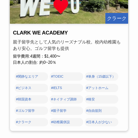
クラーク
CLARK WE ACADEMY
親子留学先として人気のリーズナブル校。校内幼稚園も
あり安心。ゴルフ留学も提供
留学費用:4週間：$1,400〜
日本人の割合: 約0~20％
#閑静なエリア
#TOEIC
#単身（15歳以下）
#ビジネス
#IELTS
#アットホーム
#韓国資本
#ネイティブ講師
#格安
#ゴルフ留学
#親子留学
#自由規則
#クラーク
#幼稚園併設
#日本人が少ない