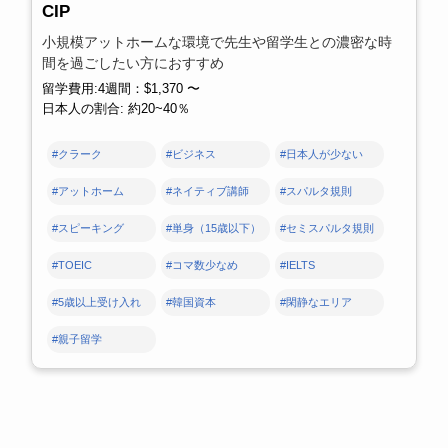
CIP
小規模アットホームな環境で先生や留学生との濃密な時
間を過ごしたい方におすすめ
留学費用:4週間：$1,370 〜
日本人の割合: 約20~40％
#クラーク
#ビジネス
#日本人が少ない
#アットホーム
#ネイティブ講師
#スパルタ規則
#スピーキング
#単身（15歳以下）
#セミスパルタ規則
#TOEIC
#コマ数少なめ
#IELTS
#5歳以上受け入れ
#韓国資本
#閑静なエリア
#親子留学