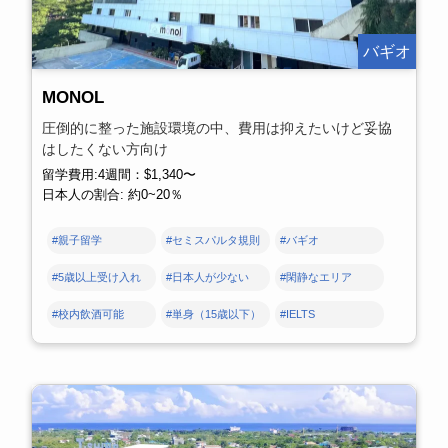
バギオ
MONOL
圧倒的に整った施設環境の中、費用は抑えたいけど妥協
はしたくない方向け
留学費用:4週間：$1,340〜
日本人の割合: 約0~20％
#親子留学
#セミスパルタ規則
#バギオ
#5歳以上受け入れ
#日本人が少ない
#閑静なエリア
#校内飲酒可能
#単身（15歳以下）
#IELTS