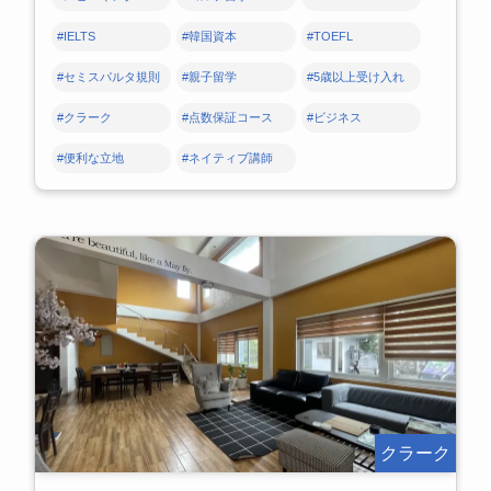
#IELTS
#韓国資本
#TOEFL
#セミスパルタ規則
#親子留学
#5歳以上受け入れ
#クラーク
#点数保証コース
#ビジネス
#便利な立地
#ネイティブ講師
クラーク