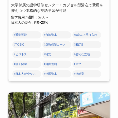
大学付属の語学研修センター！カプセル型滞在で費用を
抑えつつ本格的な英語学習が可能
留学費用:4週間：$700～
日本人の割合: 約0~20％
#通学可能
#台湾資本
#5歳以上受け入れ
#TOEIC
#点数保証コース
#IELTS
#ビジネス
#格安
#便利な立地
#親子留学
#自由規則
#セブ
#日本人が少ない
#外国資本
#外部寮