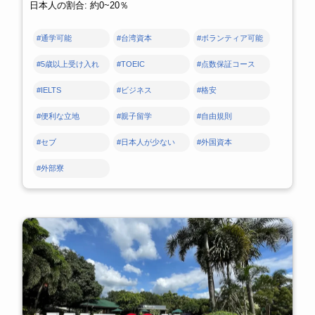
日本人の割合: 約0~20％
#通学可能
#台湾資本
#ボランティア可能
#5歳以上受け入れ
#TOEIC
#点数保証コース
#IELTS
#ビジネス
#格安
#便利な立地
#親子留学
#自由規則
#セブ
#日本人が少ない
#外国資本
#外部寮