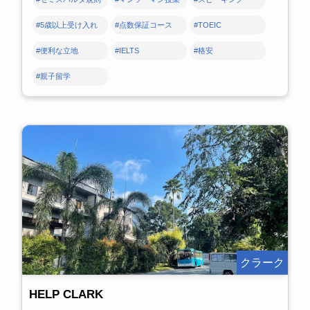
#5歳以上受け入れ
#点数保証コース
#TOEIC
#便利な立地
#IELTS
#格安
#親子留学
クラーク
HELP CLARK