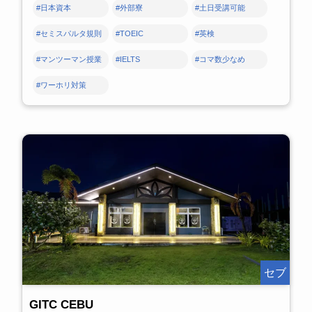
#日本資本
#外部寮
#土日受講可能
#セミスパルタ規則
#TOEIC
#英検
#マンツーマン授業
#IELTS
#コマ数少なめ
#ワーホリ対策
セブ
GITC CEBU