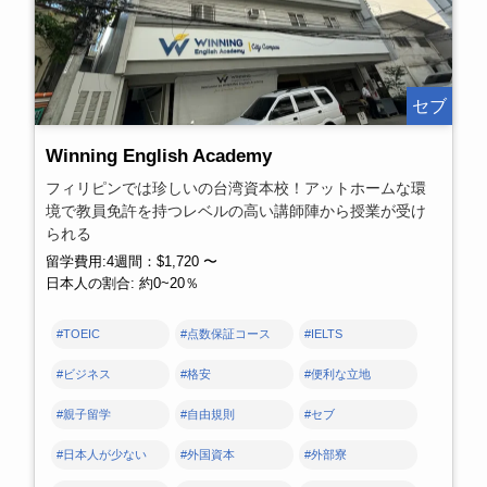
セブ
Winning English Academy
フィリピンでは珍しいの台湾資本校！アットホームな環
境で教員免許を持つレベルの高い講師陣から授業が受け
られる
留学費用:4週間：$1,720 〜
日本人の割合: 約0~20％
#TOEIC
#点数保証コース
#IELTS
#ビジネス
#格安
#便利な立地
#親子留学
#自由規則
#セブ
#日本人が少ない
#外国資本
#外部寮