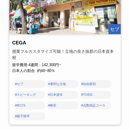
セブ
CEGA
授業フルカスタマイズ可能！立地の良さ抜群の日本資本
校
留学費用:4週間：142,300円~
日本人の割合: 約60~80％
#セブ
#便利な立地
#自由規則
#スピーキング
#日本資本
#TOEIC
#IELTS
#格安
#点数保証コース
#親子留学