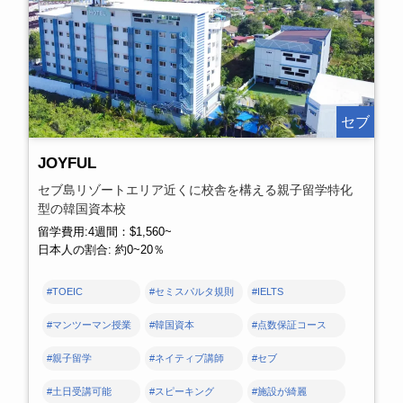
セブ
JOYFUL
セブ島リゾートエリア近くに校舎を構える親子留学特化
型の韓国資本校
留学費用:4週間：$1,560~
日本人の割合: 約0~20％
#TOEIC
#セミスパルタ規則
#IELTS
#マンツーマン授業
#韓国資本
#点数保証コース
#親子留学
#ネイティブ講師
#セブ
#土日受講可能
#スピーキング
#施設が綺麗