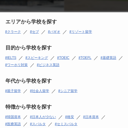
エリアから学校を探す
／
／
／
クラーク
セブ
バギオ
リゾート留学
目的から学校を探す
／
／
／
／
／
IELTS
スピーキング
TOEIC
TOEFL
基礎英語
／
ワーホリ対策
ビジネス英語
年代から学校を探す
／
／
親子留学
社会人留学
シニア留学
特徴から学校を探す
／
／
／
／
韓国資本
日本人が少ない
格安
日本資本
／
／
医療英語
スパルタ
セミスパルタ