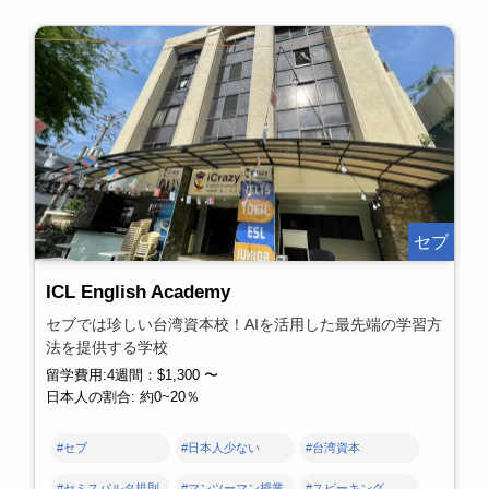
セブ
ICL English Academy
セブでは珍しい台湾資本校！AIを活用した最先端の学習方
法を提供する学校
留学費用:4週間：$1,300 〜
日本人の割合: 約0~20％
#セブ
#日本人少ない
#台湾資本
#セミスパルタ規則
#マンツーマン授業
#スピーキング