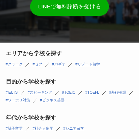
LINEで無料診断を受ける
エリアから学校を探す
／
／
／
クラーク
セブ
バギオ
リゾート留学
目的から学校を探す
／
／
／
／
／
IELTS
スピーキング
TOEIC
TOEFL
基礎英語
／
ワーホリ対策
ビジネス英語
年代から学校を探す
／
／
親子留学
社会人留学
シニア留学