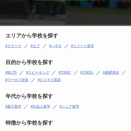
エリアから学校を探す
／
／
／
クラーク
セブ
バギオ
リゾート留学
目的から学校を探す
／
／
／
／
／
IELTS
スピーキング
TOEIC
TOEFL
基礎英語
／
ワーホリ対策
ビジネス英語
年代から学校を探す
／
／
親子留学
社会人留学
シニア留学
特徴から学校を探す