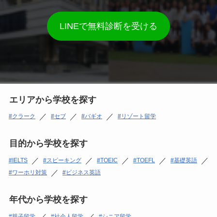
LINEで無料診断を受ける
エリアから学校を探す
／
／
／
クラーク
セブ
バギオ
リゾート留学
目的から学校を探す
／
／
／
／
／
IELTS
スピーキング
TOEIC
TOEFL
基礎英語
／
ワーホリ対策
ビジネス英語
年代から学校を探す
／
／
親子留学
社会人留学
シニア留学