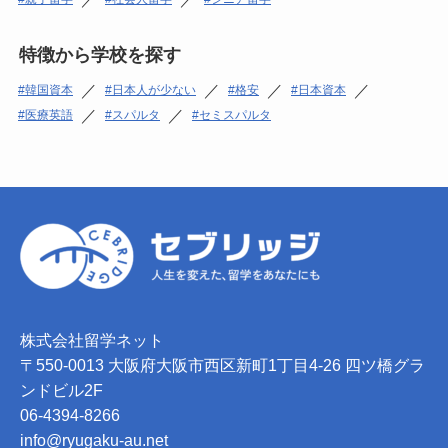
特徴から学校を探す
／
／
／
／
韓国資本
日本人が少ない
格安
日本資本
／
／
医療英語
スパルタ
セミスパルタ
株式会社留学ネット
〒550-0013 大阪府大阪市西区新町1丁目4-26 四ツ橋グラ
ンドビル2F
06-4394-8266
info@ryugaku-au.net