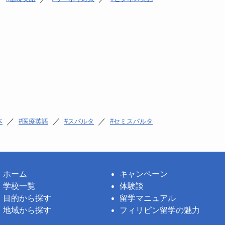
／
／
／
本
医療英語
スパルタ
セミスパルタ
ホーム
キャンペーン
学校一覧
体験談
目的から探す
留学マニュアル
地域から探す
フィリピン留学の魅力