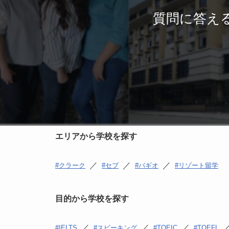
質問に答え
エリアから学校を探す
／
／
／
クラーク
セブ
バギオ
リゾート留学
目的から学校を探す
／
／
／
IELTS
スピーキング
TOEIC
TOEFL