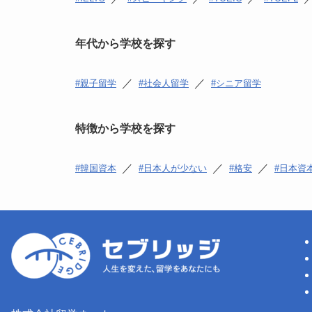
年代から学校を探す
／
／
親子留学
社会人留学
シニア留学
特徴から学校を探す
／
／
／
韓国資本
日本人が少ない
格安
日本資