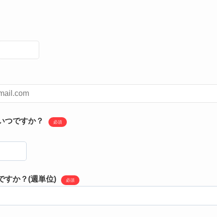
いつですか？
必須
すか？(週単位)
必須