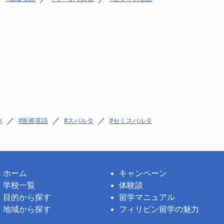
／
／
／
本
医療英語
スパルタ
セミスパルタ
ホーム
キャンペーン
学校一覧
体験談
目的から探す
留学マニュアル
地域から探す
フィリピン留学の魅力