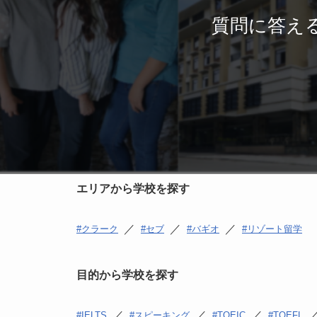
質問に答え
エリアから学校を探す
／
／
／
クラーク
セブ
バギオ
リゾート留学
目的から学校を探す
／
／
／
IELTS
スピーキング
TOEIC
TOEFL