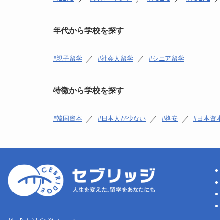
年代から学校を探す
／
／
親子留学
社会人留学
シニア留学
特徴から学校を探す
／
／
／
韓国資本
日本人が少ない
格安
日本資