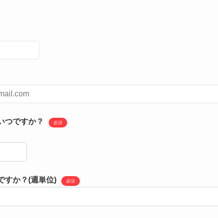
いつですか？
必須
すか？(週単位)
必須