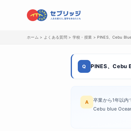
ホーム
>
よくある質問
>
学校・授業
>
PINES、Cebu 
PINES、Ceb
Q
卒業から1年以内
A
Cebu blue Oc