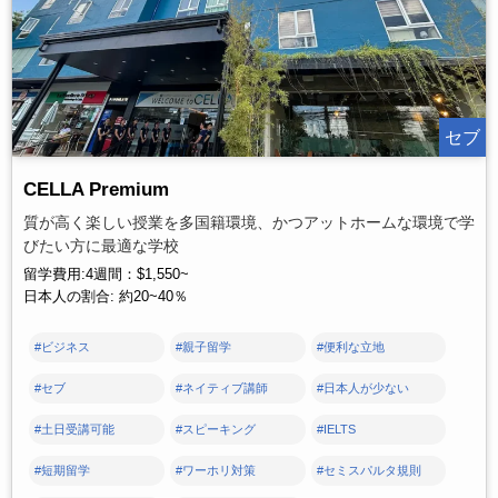
セブ
CELLA Premium
質が高く楽しい授業を多国籍環境、かつアットホームな環境で学
びたい方に最適な学校
留学費用:4週間：$1,550~
日本人の割合: 約20~40％
#ビジネス
#親子留学
#便利な立地
#セブ
#ネイティブ講師
#日本人が少ない
#土日受講可能
#スピーキング
#IELTS
#短期留学
#ワーホリ対策
#セミスパルタ規則