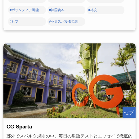
#ボランティア可能
#韓国資本
#格安
#セブ
#セミスパルタ規則
セブ
CG Sparta
郊外でスパルタ規則の中、毎日の単語テストとエッセイで徹底的