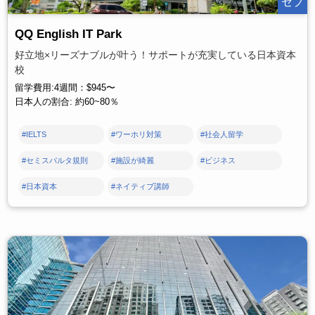
セブ
QQ English IT Park
好立地×リーズナブルが叶う！サポートが充実している日本資本
校
留学費用:4週間：$945〜
日本人の割合: 約60~80％
#IELTS
#ワーホリ対策
#社会人留学
#セミスパルタ規則
#施設が綺麗
#ビジネス
#日本資本
#ネイティブ講師