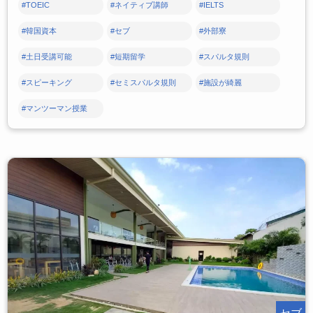
#TOEIC
#ネイティブ講師
#IELTS
#韓国資本
#セブ
#外部寮
#土日受講可能
#短期留学
#スパルタ規則
#スピーキング
#セミスパルタ規則
#施設が綺麗
#マンツーマン授業
セブ