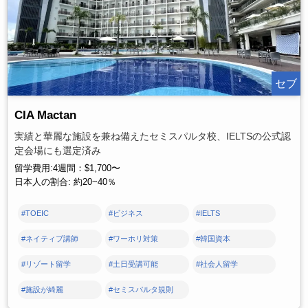
セブ
CIA Mactan
実績と華麗な施設を兼ね備えたセミスパルタ校、IELTSの公式認
定会場にも選定済み
留学費用:4週間：$1,700〜
日本人の割合: 約20~40％
#TOEIC
#ビジネス
#IELTS
#ネイティブ講師
#ワーホリ対策
#韓国資本
#リゾート留学
#土日受講可能
#社会人留学
#施設が綺麗
#セミスパルタ規則