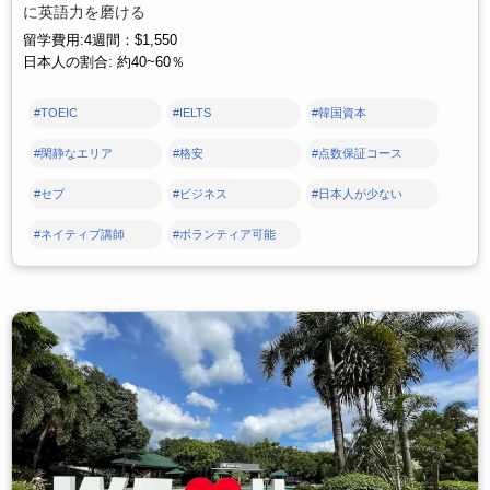
に英語力を磨ける
留学費用:4週間：$1,550
日本人の割合: 約40~60％
#TOEIC
#IELTS
#韓国資本
#閑静なエリア
#格安
#点数保証コース
#セブ
#ビジネス
#日本人が少ない
#ネイティブ講師
#ボランティア可能