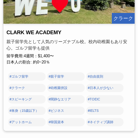
クラーク
CLARK WE ACADEMY
親子留学先として人気のリーズナブル校。校内幼稚園もあり安
心。ゴルフ留学も提供
留学費用:4週間：$1,400〜
日本人の割合: 約0~20％
#ゴルフ留学
#親子留学
#自由規則
#クラーク
#幼稚園併設
#日本人が少ない
#スピーキング
#閑静なエリア
#TOEIC
#単身（15歳以下）
#ビジネス
#IELTS
#アットホーム
#韓国資本
#ネイティブ講師