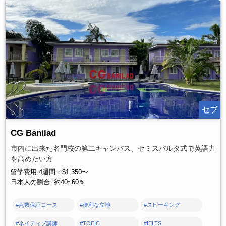
セブ
CG Banilad
市内に出来た名門校の第二キャンパス、セミスパルタ式で英語力
を高めたい方
留学費用:4週間：$1,350〜
日本人の割合: 約40~60％
#点数保証コース
#便利な立地
#スピーキング
#ネイティブ講師
#TOEIC
#IELTS