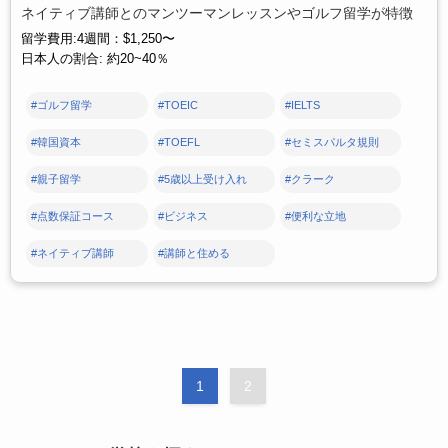
ネイティブ講師とのマンツーマンレッスンやゴルフ留学が特徴
留学費用:4週間：$1,250〜
日本人の割合: 約20~40％
#ゴルフ留学
#TOEIC
#IELTS
#韓国資本
#TOEFL
#セミスパルタ規則
#親子留学
#5歳以上受け入れ
#クラーク
#点数保証コース
#ビジネス
#便利な立地
#ネイティブ講師
#講師と住める
1
2