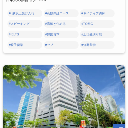
#5歳以上受け入れ
#点数保証コース
#ネイティブ講師
#スピーキング
#講師と住める
#TOEIC
#IELTS
#韓国資本
#土日受講可能
#親子留学
#セブ
#短期留学