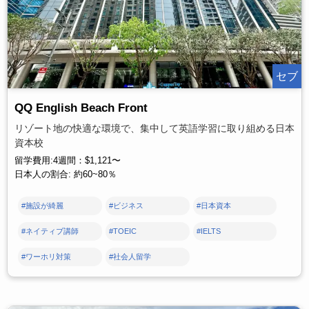
セブ
QQ English Beach Front
リゾート地の快適な環境で、集中して英語学習に取り組める日本
資本校
留学費用:4週間：$1,121〜
日本人の割合: 約60~80％
#施設が綺麗
#ビジネス
#日本資本
#ネイティブ講師
#TOEIC
#IELTS
#ワーホリ対策
#社会人留学