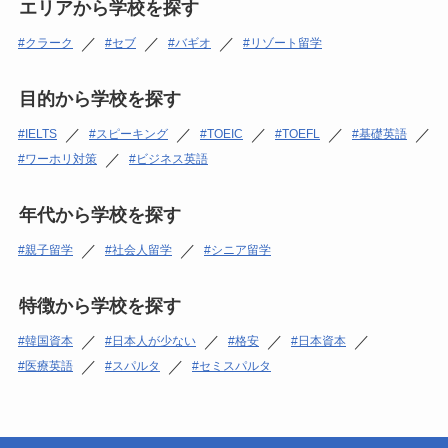
エリアから学校を探す
／
／
／
クラーク
セブ
バギオ
リゾート留学
目的から学校を探す
／
／
／
／
／
IELTS
スピーキング
TOEIC
TOEFL
基礎英語
／
ワーホリ対策
ビジネス英語
年代から学校を探す
／
／
親子留学
社会人留学
シニア留学
特徴から学校を探す
／
／
／
／
韓国資本
日本人が少ない
格安
日本資本
／
／
医療英語
スパルタ
セミスパルタ