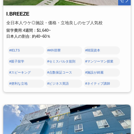
I.BREEZE
全日本人ウケ◎施設・価格・立地良しのセブ人気校
留学費用:4週間：$1,640~
日本人の割合: 約40~60％
#IELTS
##外部寮
#韓国資本
#親子留学
#セミスパルタ規則
#マンツーマン授業
#スピーキング
#点数保証コース
#施設が綺麗
#便利な立地
#ビジネス英語
#ネイティブ講師