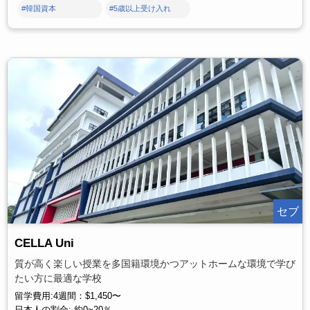
#韓国資本
#5歳以上受け入れ
セブ
CELLA Uni
質が高く楽しい授業を多国籍環境かつアットホームな環境で学び
たい方に最適な学校
留学費用:4週間：$1,450〜
日本人の割合: 約0~20％