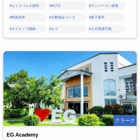
#セミスパルタ規則
#IELTS
#マンツーマン授業
#韓国資本
#点数保証コース
#親子留学
#ネイティブ講師
#セブ
#土日受講可能
クラーク
EG Academy