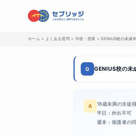
ホーム
>
よくある質問
>
学校・授業
>
GENIUS校の未
GENIUS校の
Q
18歳未満の生徒
A
平日：外出不可
週末：保護者の