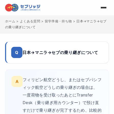
ホーム
>
よくある質問
>
留学準備・持ち物
>
日本→マニラ→セブ
の乗り継ぎについて
Q
日本→マニラ→セブの乗り継ぎについて
フィリピン航空どうし、またはセブパシフ
A
ィック航空どうしの乗り継ぎの場合は、
一度荷物を受け取ったあとにTransfer
Desk（乗り継ぎ用カウンター）で預け直
すだけで乗り継ぎが完了するため、比較的