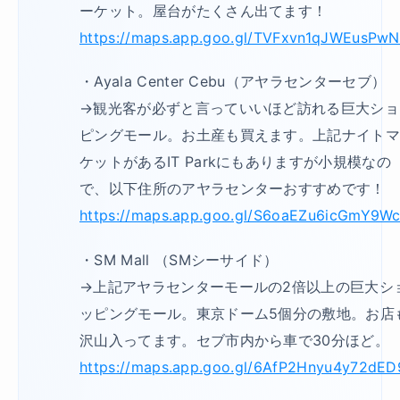
ーケット。屋台がたくさん出てます！
https://maps.app.goo.gl/TVFxvn1qJWEusPw
・Ayala Center Cebu（アヤラセンターセブ）
→観光客が必ずと言っていいほど訪れる巨大ショ
ピングモール。お土産も買えます。上記ナイト
ケットがあるIT Parkにもありますが小規模なの
で、以下住所のアヤラセンターおすすめです！
https://maps.app.goo.gl/S6oaEZu6icGmY9W
・SM Mall （SMシーサイド）
→上記アヤラセンターモールの2倍以上の巨大シ
ッピングモール。東京ドーム5個分の敷地。お店
沢山入ってます。セブ市内から車で30分ほど。
https://maps.app.goo.gl/6AfP2Hnyu4y72dED