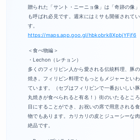
贈られた「サント・ニーニョ像」は「奇跡の像
も呼ばれ必見です。週末にはミサも開催されて
す。
https://maps.app.goo.gl/hbkobrk8XpbjYFjf6
＜食べ物編＞
・Lechon（レチョン）
多くのフィリピン人から愛される伝統料理、豚
焼き。フィリピン料理でもっともメジャーとい
ています。（セブはフィリピンで一番おいしい
丸焼きが食べられると有名！）街のいたるとこ
目にすることができ、お祝いの席で用意される
物でもあります。カリカリの皮とジューシーな
絶品です。