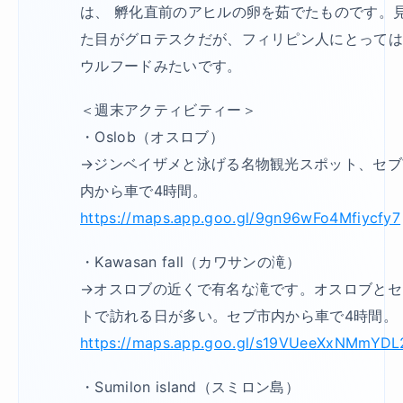
は、 孵化直前のアヒルの卵を茹でたものです。
た目がグロテスクだが、フィリピン人にとって
ウルフードみたいです。
＜週末アクティビティー＞
・Oslob（オスロブ）
→ジンベイザメと泳げる名物観光スポット、セブ
内から車で4時間。
https://maps.app.goo.gl/9gn96wFo4Mfiycfy7
・Kawasan fall（カワサンの滝）
→オスロブの近くで有名な滝です。オスロブとセ
トで訪れる日が多い。セブ市内から車で4時間。
https://maps.app.goo.gl/s19VUeeXxNMmYDL
・Sumilon island（スミロン島）