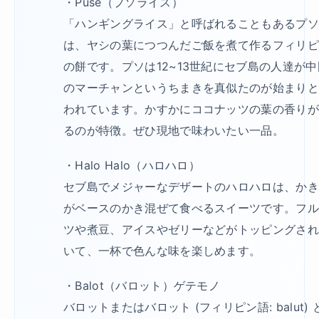
・Puse（プソライス）
「ハンギングライス」と呼ばれることもあるプ
は、ヤシの葉につつんだご飯を煮て作るフィリ
の餅です。プソは12~13世紀にセブ島の人達が中
のマーチャンというちまきを真似たのが始まり
われています。かすかにココナッツの葉の香り
るのが特徴。ぜひ現地で味わいたい一品。
・Halo Halo（ハロハロ）
セブ島でメジャーなデザートのハロハロは、か
がベースのかき混ぜて食べるスイーツです。フ
ツや煮豆、アイスやゼリーなどがトッピングさ
いて、一杯で色んな味を楽しめます。
・Balot（バロット）ゲテモノ
バロットまたはバロット (フィリピン語: balut) 