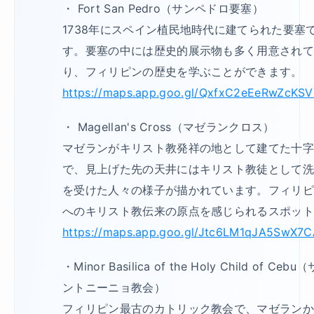
・ Fort San Pedro（サンペドロ要塞）
1738年にスペイン植民地時代に建てられた要塞
す。要塞の中には歴史的展示物も多く用意され
り、フィリピンの歴史を学ぶことができます。
https://maps.app.goo.gl/QxfxC2eEeRwZcKSV
・ Magellan's Cross（マゼランクロス）
マゼランがキリスト教発祥の地として建てた十
で、見上げた先の天井にはキリスト教徒として
を受けた人々の様子が描かれています。フィリ
へのキリスト教伝来の原点を感じられるスポッ
https://maps.app.goo.gl/Jtc6LM1qJA5SwX7
・Minor Basilica of the Holy Child of Cebu（
ントニーニョ教会）
フィリピン最古のカトリック教会で、マゼラン