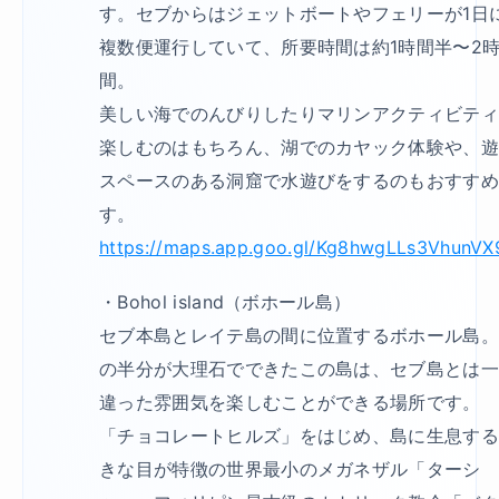
す。セブからはジェットボートやフェリーが1日
複数便運行していて、所要時間は約1時間半〜2
間。
美しい海でのんびりしたりマリンアクティビテ
楽しむのはもちろん、湖でのカヤック体験や、
スペースのある洞窟で水遊びをするのもおすす
す。
https://maps.app.goo.gl/Kg8hwgLLs3VhunVX
・Bohol island（ボホール島）
セブ本島とレイテ島の間に位置するボホール島
の半分が大理石でできたこの島は、セブ島とは
違った雰囲気を楽しむことができる場所です。
「チョコレートヒルズ」をはじめ、島に生息す
きな目が特徴の世界最小のメガネザル「ターシ