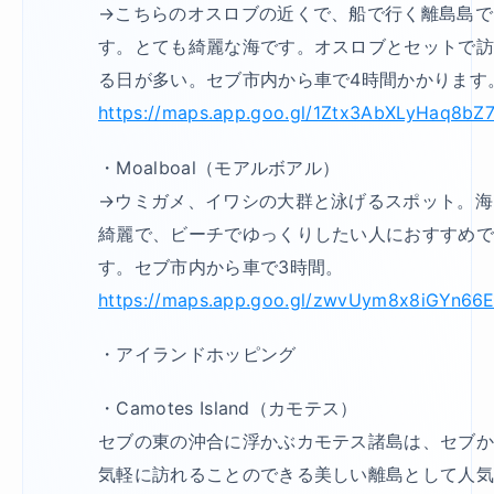
→こちらのオスロブの近くで、船で行く離島島で
す。とても綺麗な海です。オスロブとセットで
る日が多い。セブ市内から車で4時間かかります
https://maps.app.goo.gl/1Ztx3AbXLyHaq8bZ
・Moalboal（モアルボアル）
→ウミガメ、イワシの大群と泳げるスポット。海
綺麗で、ビーチでゆっくりしたい人におすすめ
す。セブ市内から車で3時間。
https://maps.app.goo.gl/zwvUym8x8iGYn66
・アイランドホッピング
・Camotes Island（カモテス）
セブの東の沖合に浮かぶカモテス諸島は、セブ
気軽に訪れることのできる美しい離島として人