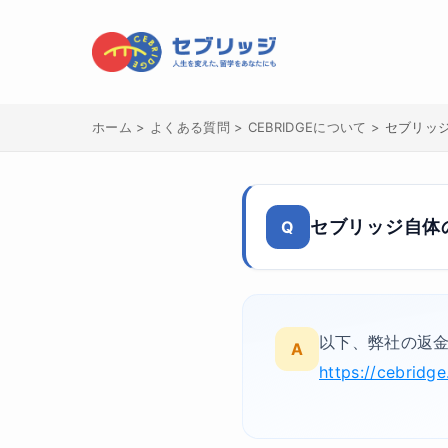
ホーム
>
よくある質問
>
CEBRIDGEについて
>
セブリッ
セブリッジ自体
Q
以下、弊社の返
A
https://cebridge