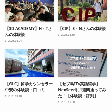
【3D ACADEMY】H・Tさ
【CIP】S・Nさんの体験談
んの体験談
2023.08.30
2023.08.04
【GLC】留学カウンセラー
【セブ島IT×英語留学】
中安の体験談・口コミ
NexSeedに1週間通ってみ
た！【体験談・評判】
2023.10.18
2019.11.30