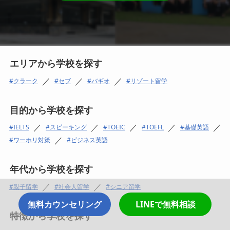
エリアから学校を探す
／
／
／
クラーク
セブ
バギオ
リゾート留学
目的から学校を探す
／
／
／
／
／
IELTS
スピーキング
TOEIC
TOEFL
基礎英語
／
ワーホリ対策
ビジネス英語
年代から学校を探す
／
／
親子留学
社会人留学
シニア留学
無料カウンセリング
LINEで無料相談
特徴から学校を探す