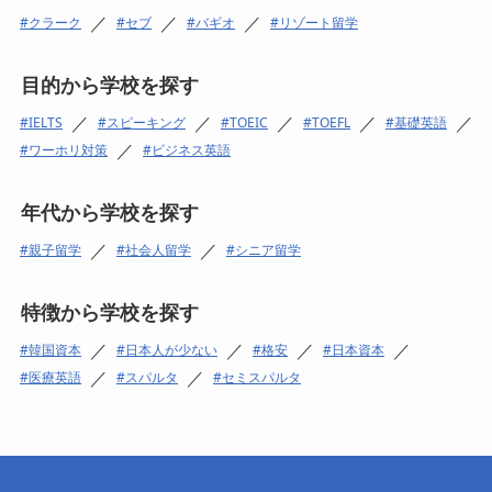
／
／
／
クラーク
セブ
バギオ
リゾート留学
目的から学校を探す
／
／
／
／
／
IELTS
スピーキング
TOEIC
TOEFL
基礎英語
／
ワーホリ対策
ビジネス英語
年代から学校を探す
／
／
親子留学
社会人留学
シニア留学
特徴から学校を探す
／
／
／
／
韓国資本
日本人が少ない
格安
日本資本
／
／
医療英語
スパルタ
セミスパルタ