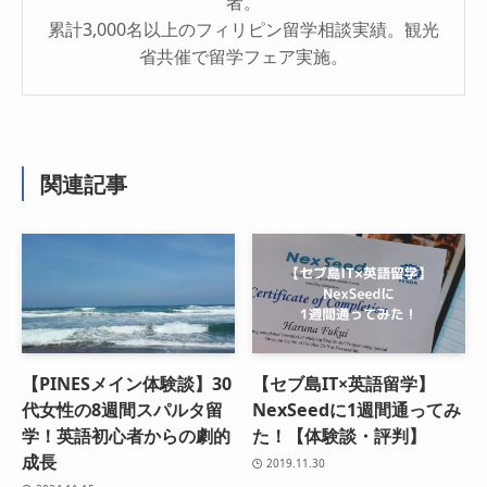
者。
累計3,000名以上のフィリピン留学相談実績。観光
省共催で留学フェア実施。
関連記事
【PINESメイン体験談】30
【セブ島IT×英語留学】
代女性の8週間スパルタ留
NexSeedに1週間通ってみ
学！英語初心者からの劇的
た！【体験談・評判】
成長
2019.11.30