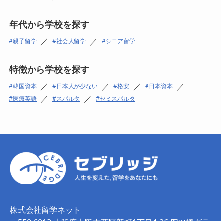
年代から学校を探す
／
／
親子留学
社会人留学
シニア留学
特徴から学校を探す
／
／
／
／
韓国資本
日本人が少ない
格安
日本資本
／
／
医療英語
スパルタ
セミスパルタ
株式会社留学ネット