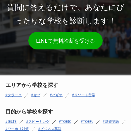
質問に答えるだけで、あなたにぴ
ったりな学校を診断します！
LINEで無料診断を受ける
エリアから学校を探す
／
／
／
クラーク
セブ
バギオ
リゾート留学
目的から学校を探す
／
／
／
／
／
IELTS
スピーキング
TOEIC
TOEFL
基礎英語
／
ワーホリ対策
ビジネス英語