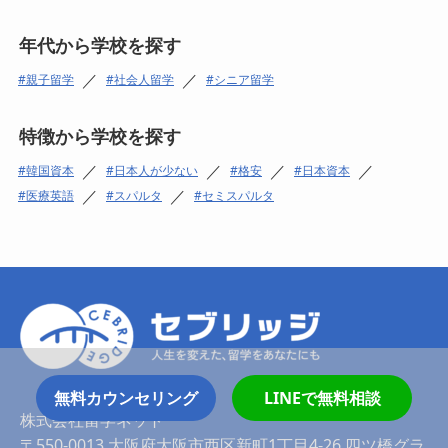
年代から学校を探す
／
／
親子留学
社会人留学
シニア留学
特徴から学校を探す
／
／
／
／
韓国資本
日本人が少ない
格安
日本資本
／
／
医療英語
スパルタ
セミスパルタ
無料カウンセリング
LINEで無料相談
株式会社留学ネット
〒550-0013 大阪府大阪市西区新町1丁目4-26 四ツ橋グラ