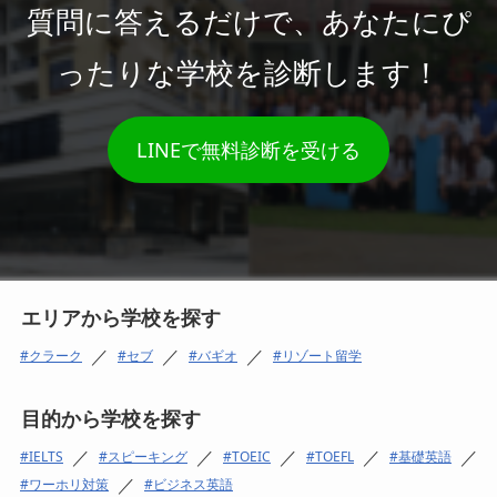
質問に答えるだけで、あなたにぴ
ったりな学校を診断します！
LINEで無料診断を受ける
エリアから学校を探す
／
／
／
クラーク
セブ
バギオ
リゾート留学
目的から学校を探す
／
／
／
／
／
IELTS
スピーキング
TOEIC
TOEFL
基礎英語
／
ワーホリ対策
ビジネス英語