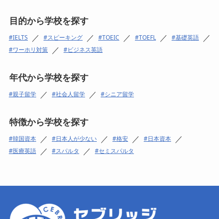
目的から学校を探す
／
／
／
／
／
IELTS
スピーキング
TOEIC
TOEFL
基礎英語
／
ワーホリ対策
ビジネス英語
年代から学校を探す
／
／
親子留学
社会人留学
シニア留学
特徴から学校を探す
／
／
／
／
韓国資本
日本人が少ない
格安
日本資本
／
／
医療英語
スパルタ
セミスパルタ