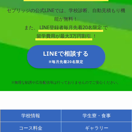
セブリッジの公式LINEでは、学校診断、自動見積もり機
能が無料！
また、
LINE登録者毎月先着20名限定
で
留学費用が最大3万円割引
！
LINEで相談する
※毎月先着20名限定
※無理な勧誘や広告配信等は行っておりませんのでご安心ください。
学校情報
学生寮・食事
コース料金
ギャラリー