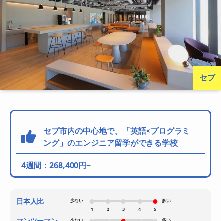
セブ
セブ市内の中心地で、「英語×プログラミ
ング」のエンジニア留学ができる学校
4週間：268,400円~
日本人比
少ない
多い
1
2
3
4
5
マンツーマン
少ない
多い