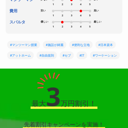
1
2
3
4
5
費用
安い
高い
1
2
3
4
5
スパルタ
優しい
厳しい
1
2
3
4
5
#マンツーマン授業
#施設が綺麗
#便利な立地
#日本資本
#アットホーム
#自由規則
#セブ
#IT
#ワーケーション
3
最大
万円割引！
先着割引キャンペーンを実施！