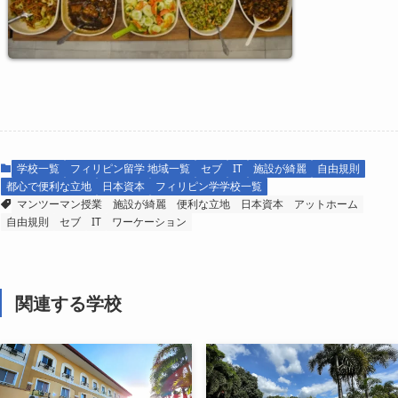
学校一覧
フィリピン留学 地域一覧
セブ
IT
施設が綺麗
自由規則
都心で便利な立地
日本資本
フィリピン学学校一覧
マンツーマン授業
施設が綺麗
便利な立地
日本資本
アットホーム
自由規則
セブ
IT
ワーケーション
関連する学校