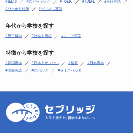
／
／
／
／
／
IELTS
スピーキング
TOEIC
TOEFL
基礎英語
／
ワーホリ対策
ビジネス英語
年代から学校を探す
／
／
親子留学
社会人留学
シニア留学
特徴から学校を探す
／
／
／
／
韓国資本
日本人が少ない
格安
日本資本
／
／
医療英語
スパルタ
セミスパルタ