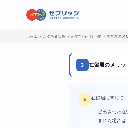
ホーム
>
よくある質問
>
留学準備・持ち物
>
在留届のメ
在留届のメリッ
Q
在留届に関して
A
提出された在
まれた場合は