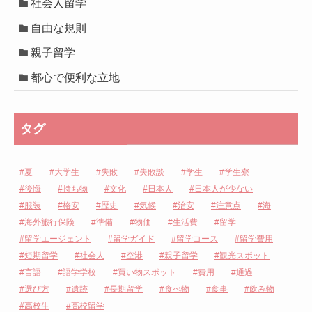
社会人留学
自由な規則
親子留学
都心で便利な立地
タグ
夏
大学生
失敗
失敗談
学生
学生寮
後悔
持ち物
文化
日本人
日本人が少ない
服装
格安
歴史
気候
治安
注意点
海
海外旅行保険
準備
物価
生活費
留学
留学エージェント
留学ガイド
留学コース
留学費用
短期留学
社会人
空港
親子留学
観光スポット
言語
語学学校
買い物スポット
費用
通過
選び方
遺跡
長期留学
食べ物
食事
飲み物
高校生
高校留学