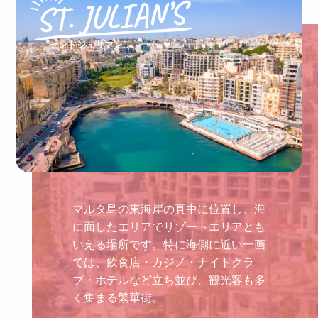
マルタ島の東海岸の真中に位置し、海
に面したエリアでリゾートエリアとも
いえる場所です。特に海側に近い一画
では、飲食店・カジノ・ナイトクラ
ブ・ホテルなど立ち並び、観光客も多
く集まる繁華街。