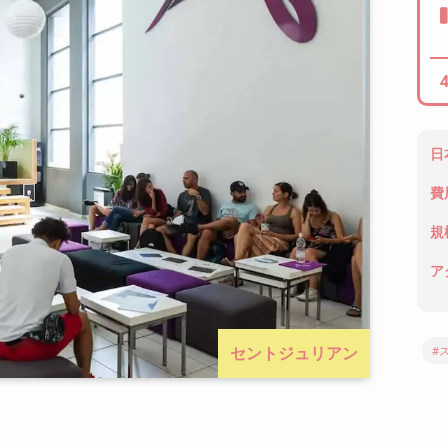
日
費
規
ア
セントジュリアン
#