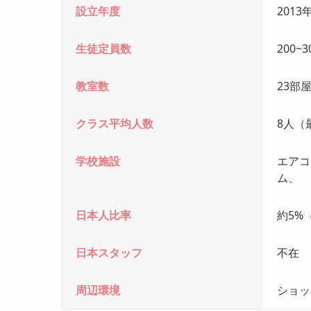
設立年度
2013
生徒定員数
200~
教室数
23部
クラス平均人数
8人（
学校施設
エアコ
ム、
日本人比率
約5%
日本スタッフ
不在
周辺環境
ショッ