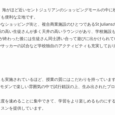
Malta校は、海がほど近いセントジュリアンのショッピングモール
ても便利な立地です。
なショッピング街と、複合商業施設のひとつであるSt Julia
層の高い生徒さんが多く天井の高いラウンジがあり、学校施設
業が終わった後には生徒さん同士誘い合って遊びに出かけられて
やサッカーの試合など学校独自のアクティビティも充実してお
スも実施されているほど、授業の質にはこだわりを持っていま
、モダンで楽しい雰囲気の中で試行錯誤の上、生み出されたプ
速度を速めることに集中できて、学習をより楽しめるものにす
ッスンを提供しています。