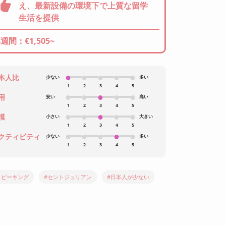
え、最新設備の環境下で上質な留学
生活を提供
4週間：€1,505~
本人比
少ない
多い
1
2
3
4
5
用
安い
高い
1
2
3
4
5
模
小さい
大きい
1
2
3
4
5
クティビティ
少ない
多い
1
2
3
4
5
スピーキング
#セントジュリアン
#日本人が少ない