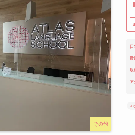
日
費
規
ア
#
その他