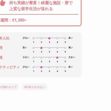
持ち実績が豊富！綺麗な施設・寮で
上質な留学生活が送れる
4週間：€1,380~
本人比
少ない
多い
1
2
3
4
5
用
安い
高い
1
2
3
4
5
模
小さい
大きい
1
2
3
4
5
クティビティ
少ない
多い
1
2
3
4
5
その他のエリア
#日本人が少ない