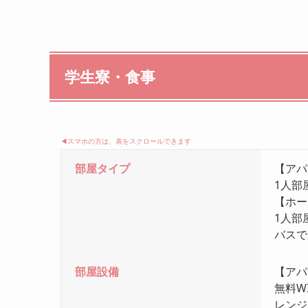
学生寮・食事
◀︎スマホの方は、表をスクロールできます
部屋タイプ
【アパ
1人部
【ホー
1人部
バスで
部屋設備
【アパ
無料W
レンジ