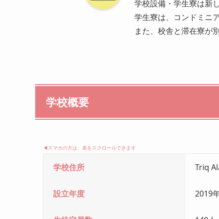
学校設備・学生寮は新
学生寮は、コンドミニア
また、校舎と滞在寮が別
学校概要
◀︎スマホの方は、表をスクロールできます
学校住所
Triq A
設立年度
2019