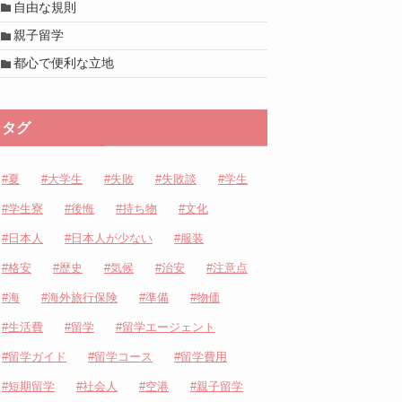
自由な規則
親子留学
都心で便利な立地
タグ
夏
大学生
失敗
失敗談
学生
学生寮
後悔
持ち物
文化
日本人
日本人が少ない
服装
格安
歴史
気候
治安
注意点
海
海外旅行保険
準備
物価
生活費
留学
留学エージェント
留学ガイド
留学コース
留学費用
短期留学
社会人
空港
親子留学