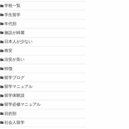
学校一覧
学生留学
年代別
施設が綺麗
日本人が少ない
格安
治安が良い
特徴
留学ブログ
留学マニュアル
留学体験談
留学必修マニュアル
目的別
社会人留学