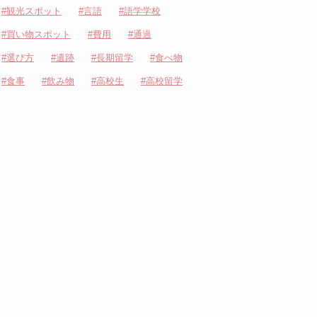
観光スポット
言語
語学学校
買い物スポット
費用
通過
選び方
遺跡
長期留学
食べ物
食事
飲み物
高校生
高校留学