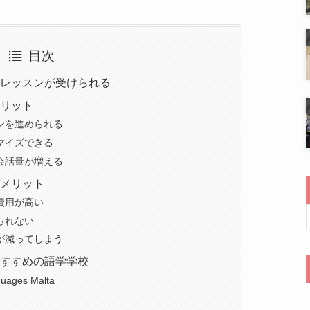
目次
ンレッスンが受けられる
メリット
スンを進められる
タマイズできる
り会話量が増える
デメリット
り費用が高い
られない
会が減ってしまう
おすすめの語学学校
nguages Malta