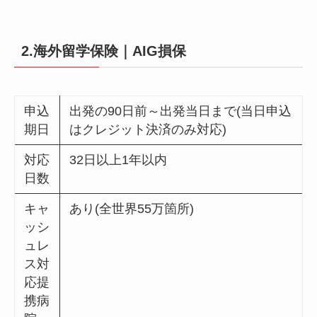
2.海外留学保険｜AIG損保
申込
出発の90日前～出発当日まで(当日申込
期日
はクレジット決済のみ対応)
対応
32日以上1年以内
日数
キャ
あり(全世界55万箇所)
ッシ
ュレ
ス対
応提
携病