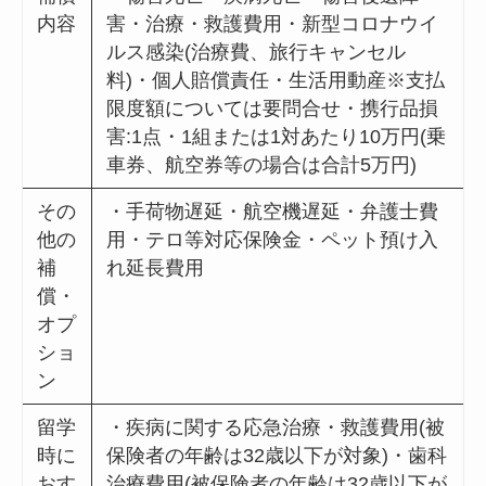
内容
害・治療・救護費用・新型コロナウイ
ルス感染(治療費、旅行キャンセル
料)・個人賠償責任・生活用動産※支払
限度額については要問合せ・携行品損
害:1点・1組または1対あたり10万円(乗
車券、航空券等の場合は合計5万円)
その
・手荷物遅延・航空機遅延・弁護士費
他の
用・テロ等対応保険金・ペット預け入
補
れ延長費用
償・
オプ
ショ
ン
留学
・疾病に関する応急治療・救護費用(被
時に
保険者の年齢は32歳以下が対象)・歯科
おす
治療費用(被保険者の年齢は32歳以下が