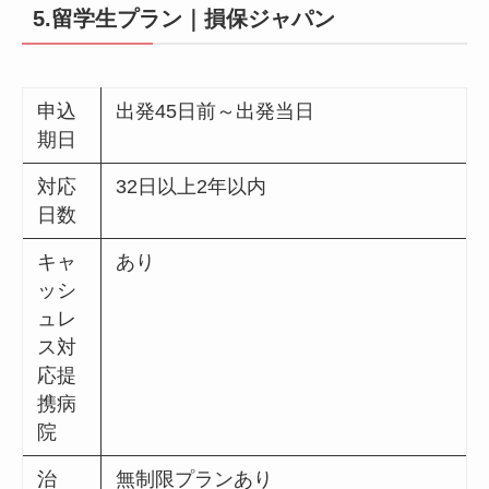
5.留学生プラン｜損保ジャパン
申込
出発45日前～出発当日
期日
対応
32日以上2年以内
日数
キャ
あり
ッシ
ュレ
ス対
応提
携病
院
治
無制限プランあり