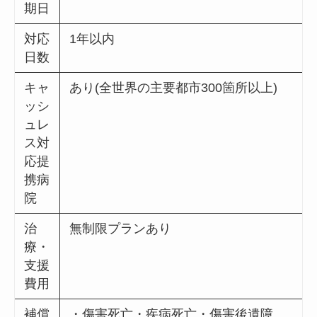
期日
対応
1年以内
日数
キャ
あり(全世界の主要都市300箇所以上)
ッシ
ュレ
ス対
応提
携病
院
治
無制限プランあり
療・
支援
費用
補償
・傷害死亡・疾病死亡・傷害後遺障