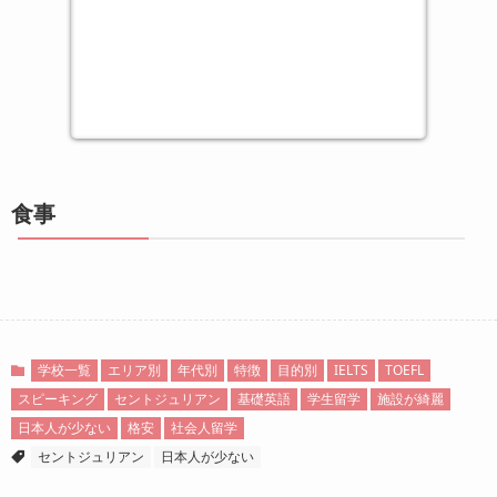
食事
学校一覧
エリア別
年代別
特徴
目的別
IELTS
TOEFL
スピーキング
セントジュリアン
基礎英語
学生留学
施設が綺麗
日本人が少ない
格安
社会人留学
セントジュリアン
日本人が少ない