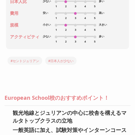
日本人比
少ない
多い
1
2
3
4
5
費用
安い
高い
1
2
3
4
5
規模
小さい
大きい
1
2
3
4
5
アクティビティ
少ない
多い
1
2
3
4
5
#セントジュリアン
#日本人が少ない
European School校のおすすめポイント！
観光地線とジュリアンの中心に校舎を構えるマ
ルタトップクラスの立地
一般英語に加え、試験対策やインターンコース