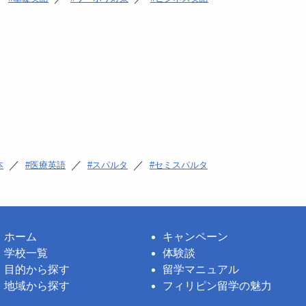
／
／
／
本
医療英語
スパルタ
セミスパルタ
ホーム
キャンペーン
学校一覧
体験談
目的から探す
留学マニュアル
地域から探す
フィリピン留学の魅力