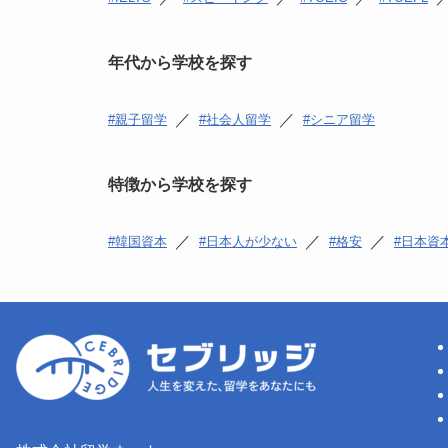
年代から学校を探す
／
／
親子留学
社会人留学
シニア留学
特徴から学校を探す
／
／
／
韓国資本
日本人が少ない
格安
日本資