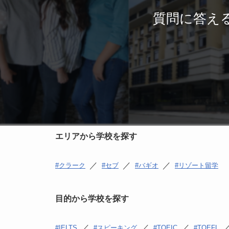
質問に答え
エリアから学校を探す
／
／
／
クラーク
セブ
バギオ
リゾート留学
目的から学校を探す
／
／
／
IELTS
スピーキング
TOEIC
TOEFL