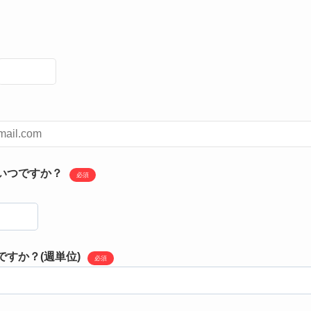
いつですか？
必須
すか？(週単位)
必須